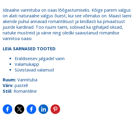
Ideaalne vannituba on oaas lõõgastumiseks. Kõige parem valgus
on alati naturaalne valgus õuest, kui see võimalus on. Maast laeni
akende puhul annavad romantilisust ja kindlasti ka privaatsust
juurde kardinad. Too ruumi taimi, sobivad ka igihaljad oksad,
natuke mustreid ja värve ning oledki saavutanud romanilise
vannitoa oaasi.
LEIA SARNASED TOOTED
:
Eraldiseisev jalgadel vann
Valamukapp
Süvistavad valamud
Ruum:
Vannituba
Värv:
pastell
Stiil:
Romantiline