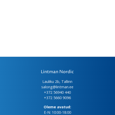
Lintman Nordic
Lauliku 2b, Tallinn
salong@lintman.ee
+372 56940 440
+372 5660 9096
Oleme avatud:
E-N: 10:00-18:00