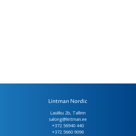
Lintman Nordic
Lauliku 2b, Tallinn
salong@lintman.ee
+372 56940 440
+372 5660 9096