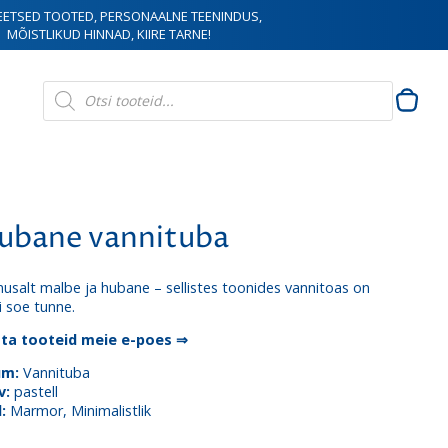
EETSED TOOTED, PERSONAALNE TEENINDUS,
MÕISTLIKUD HINNAD, KIIRE TARNE!
Products
search
ubane vannituba
usalt malbe ja hubane – sellistes toonides vannitoas on
i soe tunne.
ta tooteid meie e-poes ⇒
um:
Vannituba
v:
pastell
l:
Marmor, Minimalistlik