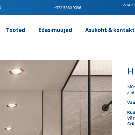
KVALIT
0
+372 5660 9096
Tooted
Edasimüüjad
Asukoht & kontakt
H
Mõn
alat
Vaa
Ru
Vär
Stii