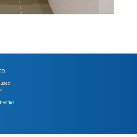
ED
mused
ed
uhendid