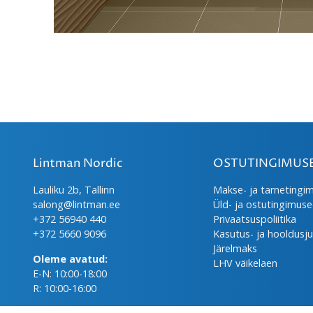
Lintman Nordic
OSTUTINGIMUS
Lauliku 2b, Tallinn
Makse- ja tarnetingi
salong@lintman.ee
Üld- ja ostutingimus
+372 56940 440
Privaatsuspoliitika
+372 5660 9096
Kasutus- ja hooldusj
Järelmaks
Oleme avatud:
LHV väikelaen
E-N: 10:00-18:00
R: 10:00-16:00
© 2026 Lintman Nordic OÜ