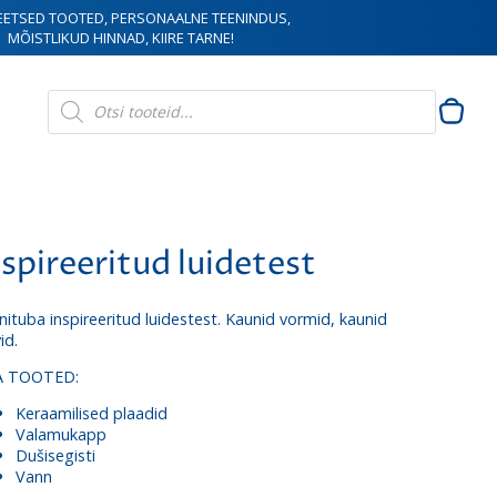
EETSED TOOTED, PERSONAALNE TEENINDUS,
MÕISTLIKUD HINNAD, KIIRE TARNE!
Products
search
nspireeritud luidetest
nituba inspireeritud luidestest. Kaunid vormid, kaunid
id.
A TOOTED:
Keraamilised plaadid
Valamukapp
Dušisegisti
Vann