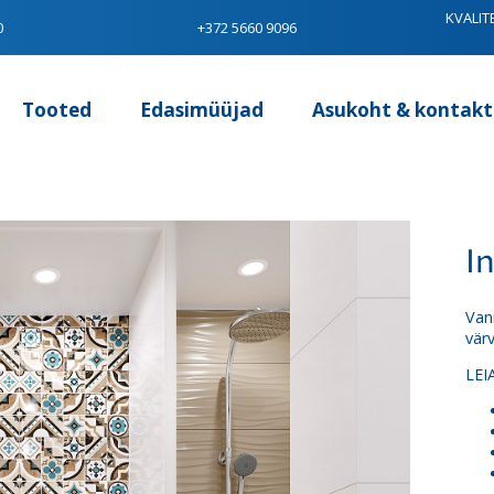
KVALIT
0
+372 5660 9096
Tooted
Edasimüüjad
Asukoht & kontakt
I
Van
värv
LEI