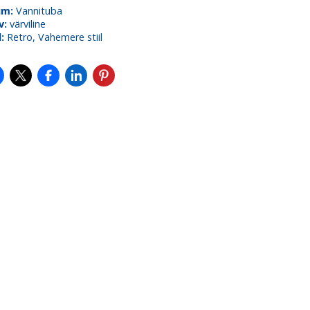
um:
Vannituba
v:
värviline
l:
Retro, Vahemere stiil