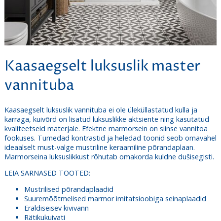
Kaasaegselt luksuslik master
vannituba
Kaasaegselt luksuslik vannituba ei ole üleküllastatud kulla ja
karraga, kuivõrd on lisatud luksuslikke aktsiente ning kasutatud
kvaliteetseid materjale. Efektne marmorsein on siinse vannitoa
fookuses. Tumedad kontrastid ja heledad toonid seob omavahel
ideaalselt must-valge mustriline keraamiline põrandaplaan.
Marmorseina luksuslikkust rõhutab omakorda kuldne dušisegisti.
LEIA SARNASED TOOTED:
Mustrilised põrandaplaadid
Suuremõõtmelised marmor imitatsioobiga seinaplaadid
Eraldiseisev kivivann
Rätikukuivati