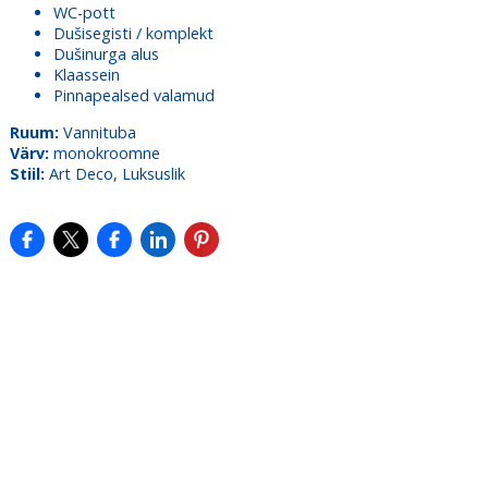
WC-pott
Dušisegisti / komplekt
Dušinurga alus
Klaassein
Pinnapealsed valamud
Ruum:
Vannituba
Värv:
monokroomne
Stiil:
Art Deco, Luksuslik