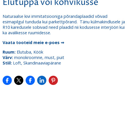
Elutuppa või kohvikusse
Naturaalse kivi immitatsiooniga põrandaplaadid võivad
esimapilgul tunduda kui parkettpõrand. Tänu külmakindlusele ja
R10 karedusele sobivad need plaadid nii kodusesse interjööri kui
ka avalikesse ruumidesse.
Vaata tooteid meie e-poes ⇒
Ruum:
Elutuba, Köök
Värv:
monokroomne, must, puit
Stiil:
Loft, Skandinaaviapärane