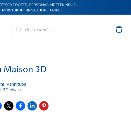
EETSED TOOTED, PERSONAALNE TEENINDUS,
MÕISTLIKUD HINNAD, KIIRE TARNE!
Products
search
a Maison 3D
um:
Vannituba
l:
3D disain