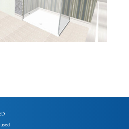
ED
mused