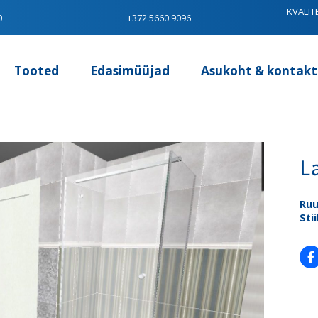
KVALIT
0
+372 5660 9096
Tooted
Edasimüüjad
Asukoht & kontakt
L
Ru
Stii