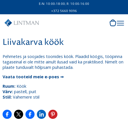
E-N: 10:00-18:00; R: 10:00-16:00
+372 5660 9096
Liivakarva köök
Pehmetes ja soojades toonides köök. Plaadid köögis, tööpinna
tagaseinal ei ole mitte ainult ilusad vaid ka praktilised. Nimelt on
plaate tunduvalt hõlpsam puhastada.
Vaata tooteid meie e-poes ⇒
Ruum:
Köök
Värv:
pastell, puit
Stiil:
Vahemere stiil