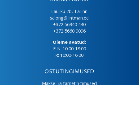
Lauliku 2b, Tallinn
salong@lintman.ee
+372 56940 440
+372 5660 9096
Oleme avatud:
E-N: 10:00-18:00
R: 10:00-16:00
OSTUTINGIMUSED
Makse- ja tarnetingimused
Üld- ja ostutingimused
Privaatsuspoliitika
Kasutus- ja hooldusjuhendid
Järelmaks
LHV väikelaen