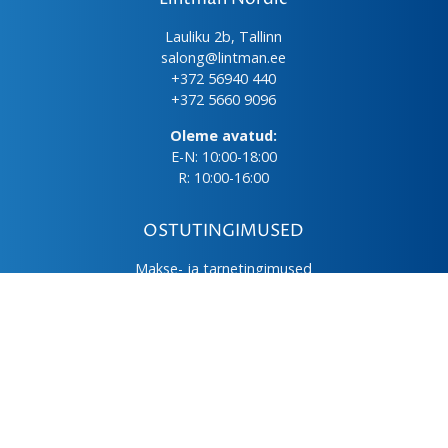
Lauliku 2b, Tallinn
salong@lintman.ee
+372 56940 440
+372 5660 9096
Oleme avatud:
E-N: 10:00-18:00
R: 10:00-16:00
OSTUTINGIMUSED
Makse- ja tarnetingimused
Üld- ja ostutingimused
Privaatsuspoliitika
Kasutus- ja hooldusjuhendid
Järelmaks
LHV väikelaen