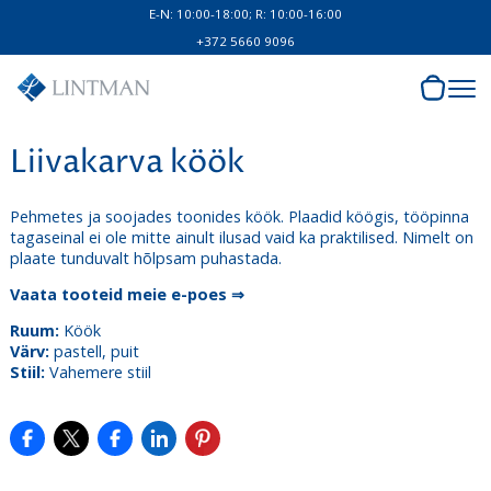
E-N: 10:00-18:00; R: 10:00-16:00
+372 5660 9096
Liivakarva köök
Pehmetes ja soojades toonides köök. Plaadid köögis, tööpinna
tagaseinal ei ole mitte ainult ilusad vaid ka praktilised. Nimelt on
plaate tunduvalt hõlpsam puhastada.
Vaata tooteid meie e-poes ⇒
Ruum:
Köök
Värv:
pastell, puit
Stiil:
Vahemere stiil