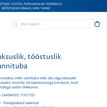
EETSED TOOTED, PERSONAALNE TEENINDUS,
MÕISTLIKUD HINNAD, KIIRE TARNE!
Products
search
uksuslik, tööstuslik
annituba
tuslikus stiilis vannituba võib olla väga luksuslik!
utades mustrite või kaunistustega bordüüre, lood
atidega uudse õhkkonna.
A SARNASED TOOTED:
Pinnapealsed valamud