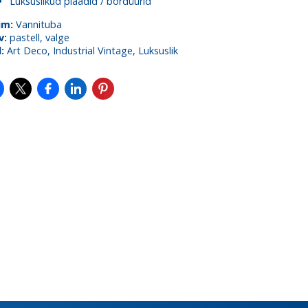
Luksuslikud plaadid / bordüürid
um:
Vannituba
v:
pastell, valge
l:
Art Deco, Industrial Vintage, Luksuslik