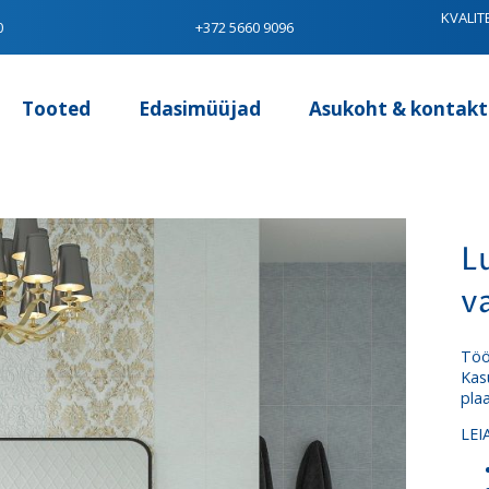
KVALIT
0
+372 5660 9096
Tooted
Edasimüüjad
Asukoht & kontakt
L
v
Töös
Kas
pla
LEI