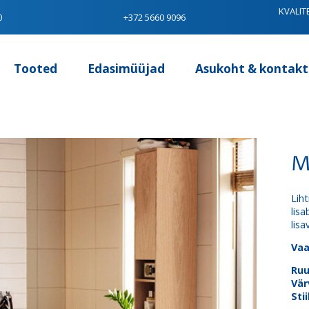
KVALIT
0
+372 5660 9096
Tooted
Edasimüüjad
Asukoht & kontakt
M
Lih
lis
lis
Vaa
Ru
Vär
Stii