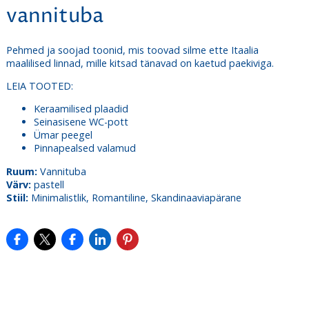
vannituba
Pehmed ja soojad toonid, mis toovad silme ette Itaalia
maalilised linnad, mille kitsad tänavad on kaetud paekiviga.
LEIA TOOTED:
Keraamilised plaadid
Seinasisene WC-pott
Ümar peegel
Pinnapealsed valamud
Ruum:
Vannituba
Värv:
pastell
Stiil:
Minimalistlik, Romantiline, Skandinaaviapärane