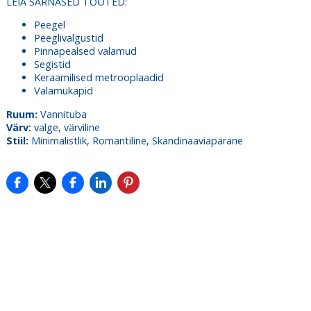
LEIA SARNASED TOOTED:
Peegel
Peeglivalgustid
Pinnapealsed valamud
Segistid
Keraamilised metrooplaadid
Valamukapid
Ruum:
Vannituba
Värv:
valge, värviline
Stiil:
Minimalistlik, Romantiline, Skandinaaviapärane