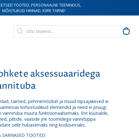
EETSED TOOTED, PERSONAALNE TEENINDUS,
MÕISTLIKUD HINNAD, KIIRE TARNE!
Products
search
ohkete aksessuaaridega
annituba
nlad, taimed, pehmemööbel ja muud nipsajakesed ei
 vannitoas kohustuslikud elemendid ja need ei pruugi
gi vannituba muuta funktsionaalsemaks. Ent küünalde,
med, piltide, vaaside jne toomidega vannituppa
date selle hubasemaks ning kodusemaks.
A SARNASED TOOTED: