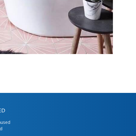
ED
mused
ed