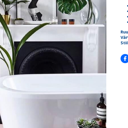
Ru
Vär
Stii