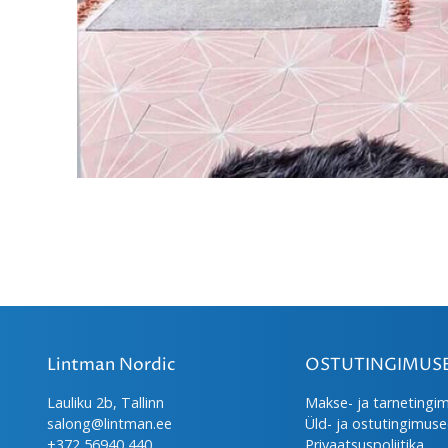
Lintman Nordic
OSTUTINGIMUS
Lauliku 2b, Tallinn
Makse- ja tarnetingi
salong@lintman.ee
Üld- ja ostutingimus
+372 56940 440
Privaatsuspoliitika