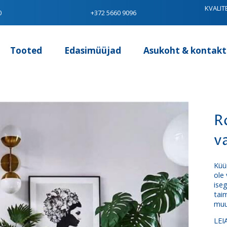
KVALIT
0
+372 5660 9096
Tooted
Edasimüüjad
Asukoht & kontakt
R
v
Küü
ole
ise
tai
muu
LEI