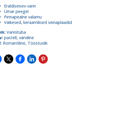
Eraldiseisev vann
Ümar peegel
Pinnapealne valamu
Väikesed, keraamilised seinaplaadid
um:
Vannituba
v:
pastell, värviline
l:
Romantiline, Tööstuslik