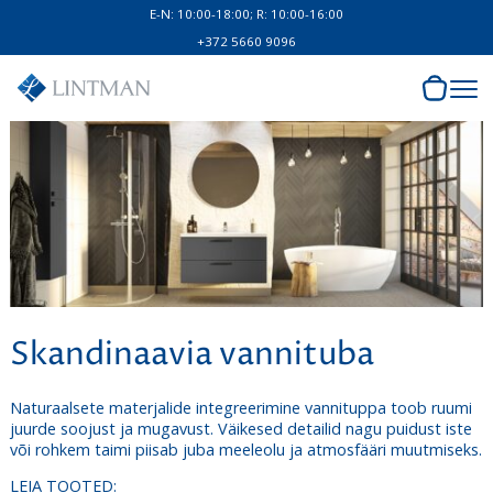
E-N: 10:00-18:00; R: 10:00-16:00
+372 5660 9096
Skandinaavia vannituba
Naturaalsete materjalide integreerimine vannituppa toob ruumi
juurde soojust ja mugavust. Väikesed detailid nagu puidust iste
või rohkem taimi piisab juba meeleolu ja atmosfääri muutmiseks.
LEIA TOOTED: