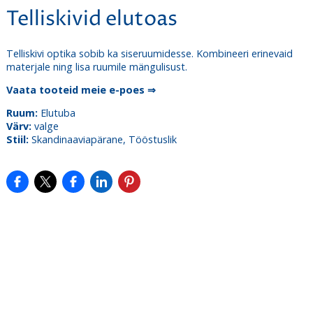
Telliskivid elutoas
Telliskivi optika sobib ka siseruumidesse. Kombineeri erinevaid
materjale ning lisa ruumile mängulisust.
Vaata tooteid meie e-poes ⇒
Ruum:
Elutuba
Värv:
valge
Stiil:
Skandinaaviapärane, Tööstuslik