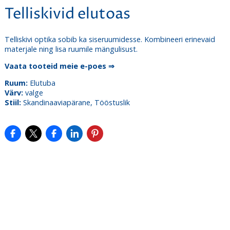
Telliskivid elutoas
Telliskivi optika sobib ka siseruumidesse. Kombineeri erinevaid
materjale ning lisa ruumile mängulisust.
Vaata tooteid meie e-poes ⇒
Ruum:
Elutuba
Värv:
valge
Stiil:
Skandinaaviapärane, Tööstuslik