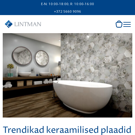
E-N: 10:00-18:00; R: 10:00-16:00
+372 5660 9096
Trendikad keraamilised plaadid