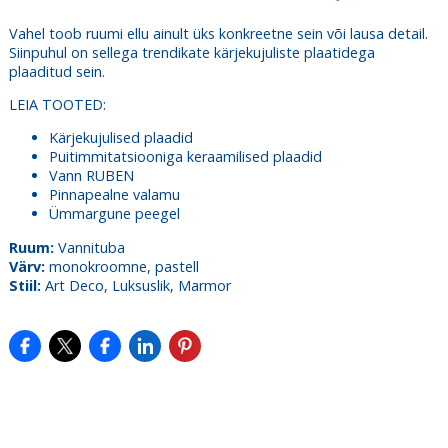
Vahel toob ruumi ellu ainult üks konkreetne sein või lausa detail.
Siinpuhul on sellega trendikate kärjekujuliste plaatidega
plaaditud sein.
LEIA TOOTED:
Kärjekujulised plaadid
Puitimmitatsiooniga keraamilised plaadid
Vann
RUBEN
Pinnapealne valamu
Ümmargune peegel
Ruum:
Vannituba
Värv:
monokroomne, pastell
Stiil:
Art Deco, Luksuslik, Marmor