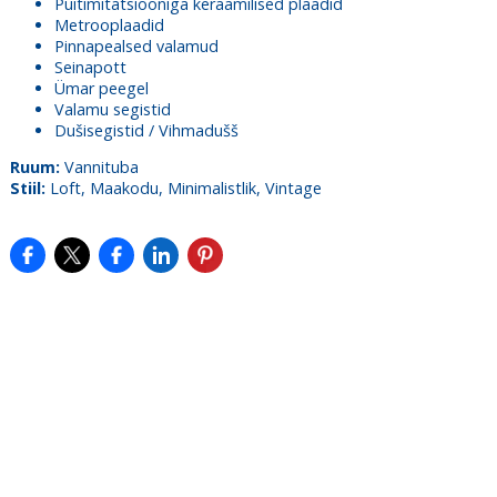
Puitimitatsiooniga keraamilised plaadid
Metrooplaadid
Pinnapealsed valamud
Seinapott
Ümar peegel
Valamu segistid
Dušisegistid / Vihmadušš
Ruum:
Vannituba
Stiil:
Loft, Maakodu, Minimalistlik, Vintage