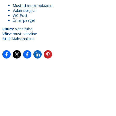
Mustad metrooplaadid
Valamusegisti
WC-Pott
Ümar peegel
Ruum:
Vannituba
Värv:
must, värviline
Stiil:
Maksimalism