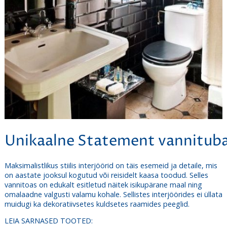
Unikaalne Statement vannitub
Maksimalistlikus stiilis interjöörid on täis esemeid ja detaile, mis
on aastate jooksul kogutud või reisidelt kaasa toodud. Selles
vannitoas on edukalt esitletud näitek isikupärane maal ning
omalaadne valgusti valamu kohale. Sellistes interjöörides ei üllata
muidugi ka dekoratiivsetes kuldsetes raamides peeglid.
LEIA SARNASED TOOTED: