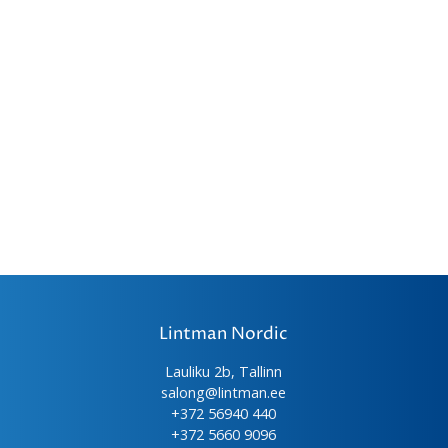
Lintman Nordic
Lauliku 2b, Tallinn
salong@lintman.ee
+372 56940 440
+372 5660 9096