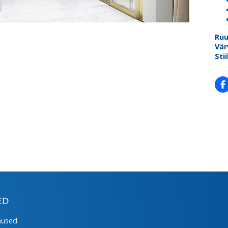
Ru
Vär
Stii
ED
mused