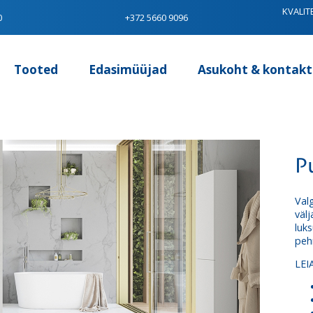
KVALIT
0
+372 5660 9096
Tooted
Edasimüüjad
Asukoht & kontakt
P
Val
väl
luk
peh
LEI