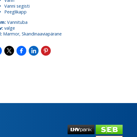
Vann
Vanni segisti
Peeglikapp
um:
Vannituba
v:
valge
l:
Marmor, Skandinaaviapärane