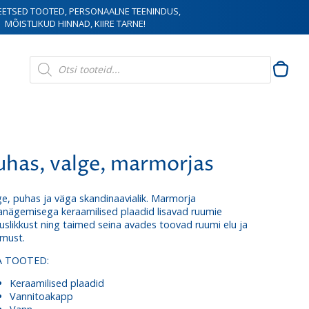
EETSED TOOTED, PERSONAALNE TEENINDUS,
MÕISTLIKUD HINNAD, KIIRE TARNE!
Products
search
uhas, valge, marmorjas
ge, puhas ja väga skandinaavialik. Marmorja
janägemisega keraamilised plaadid lisavad ruumie
suslikkust ning taimed seina avades toovad ruumi elu ja
must.
A TOOTED:
Keraamilised plaadid
Vannitoakapp