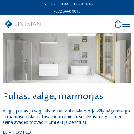
E-N: 10:00-18:00; R: 10:00-16:00
+372 5660 9096
Puhas, valge, marmorjas
Valge, puhas ja väga skandinaavialik. Marmorja väljanägemisega
keraamilised plaadid lisavad ruumie luksuslikkust ning taimed
seina avades toovad ruumi elu ja pehmust.
LEIA TOOTED: