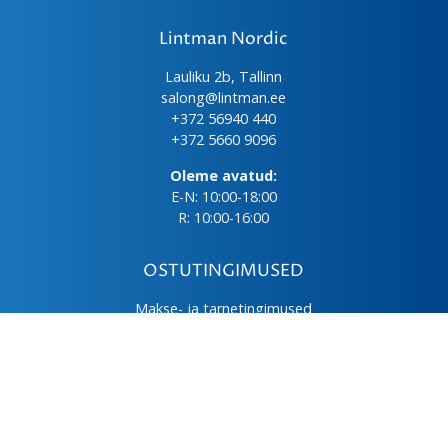
Lintman Nordic
Lauliku 2b, Tallinn
salong@lintman.ee
+372 56940 440
+372 5660 9096
Oleme avatud:
E-N: 10:00-18:00
R: 10:00-16:00
OSTUTINGIMUSED
Makse- ja tarnetingimused
Üld- ja ostutingimused
Privaatsuspoliitika
Kasutus- ja hooldusjuhendid
Järelmaks
LHV väikelaen