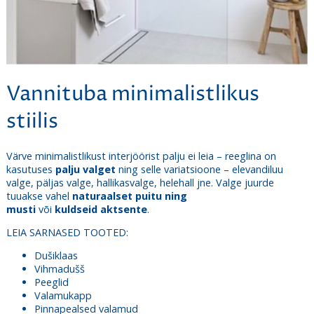
Vannituba minimalistlikus
stiilis
Värve minimalistlikust interjöörist palju ei leia – reeglina on
kasutuses
palju valget
ning selle variatsioone – elevandiluu
valge, päljas valge, hallikasvalge, helehall jne. Valge juurde
tuuakse vahel
naturaalset puitu ning
musti
või
kuldseid
aktsente
.
LEIA SARNASED TOOTED:
Dušiklaas
Vihmadušš
Peeglid
Valamukapp
Pinnapealsed valamud