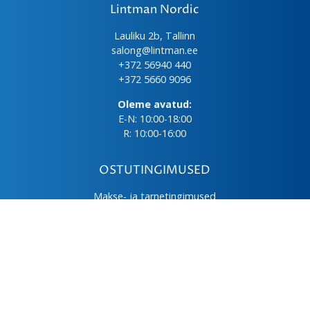
Lintman Nordic
Lauliku 2b, Tallinn
salong@lintman.ee
+372 56940 440
+372 5660 9096
Oleme avatud:
E-N: 10:00-18:00
R: 10:00-16:00
OSTUTINGIMUSED
Makse- ja tarnetingimused
Üld- ja ostutingimused
Privaatsuspoliitika
Kasutus- ja hooldusjuhendid
Järelmaks
LHV väikelaen