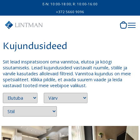
E-N: 10:00-18:00; R: 10:00-16:00
+372 5660 9096
Kujundusideed
Siit leiad inspiratsiooni oma vannitoa, elutoa ja köögi
sisutamiseks. Leiad kujundusideid vastavalt ruumile, stiilile ja
värvile kasutades allolevaid filtreid. Vannitoa kujundus on meie
spetsialiteet. Klikka pildile, et avada suurem vaade ja leida
vastavad tooted meie veebipoe valikust.