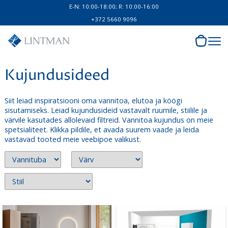
E-N: 10:00-18:00; R: 10:00-16:00
+372 5660 9096
Kujundusideed
Siit leiad inspiratsiooni oma vannitoa, elutoa ja köögi
sisutamiseks. Leiad kujundusideid vastavalt ruumile, stiilile ja
värvile kasutades allolevaid filtreid. Vannitoa kujundus on meie
spetsialiteet. Klikka pildile, et avada suurem vaade ja leida
vastavad tooted meie veebipoe valikust.