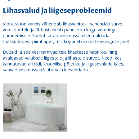
Lihasvalud ja liigeseprobleemid
Vibratsioon vannis vähendab lihasvenitusi, vähendab survet
veresoontele ja ühtlasi annab panuse ka kogu vereringe
paranemisele. Samuti aitab vesimassaaž eemaldada
lihaskudedest piimhapet, mis koguneb sinna treeningute järel.
Düüsid ja soe vesi tarnivad teie lihastesse hapnikku ning
avaldavad
valulikele liigestele
ja lihastele survet. Need, kes
kannatavad artriidi, kroonilise põletiku ja liigesevalude käes,
saavad vesimassaaži abil valu leevendada.