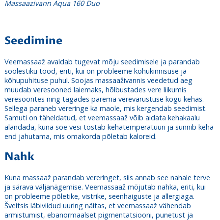
Massaazivann Aqua 160 Duo
Seedimine
Veemassaaž avaldab tugevat mõju seedimisele ja parandab
soolestiku tööd, eriti, kui on probleeme kõhukinnisuse ja
kõhupuhituse puhul. Soojas
massaaživannis
veedetud aeg
muudab veresooned laiemaks, hõlbustades vere liikumis
veresoontes ning tagades parema verevarustuse kogu kehas.
Sellega paraneb vereringe ka maole, mis kergendab seedimist.
Samuti on täheldatud, et veemassaaž võib aidata kehakaalu
alandada, kuna soe vesi tõstab kehatemperatuuri ja sunnib keha
end jahutama, mis omakorda põletab kaloreid.
Nahk
Kuna massaaž parandab vereringet, siis annab see nahale terve
ja särava väljanägemise. Veemassaaž mõjutab nahka, eriti, kui
on probleeme põletike, vistrike, seenhaiguste ja allergiaga.
Šveitsis läbiviidud uuring näitas, et veemassaaž vähendab
armistumist, ebanormaalset pigmentatsiooni, punetust ja