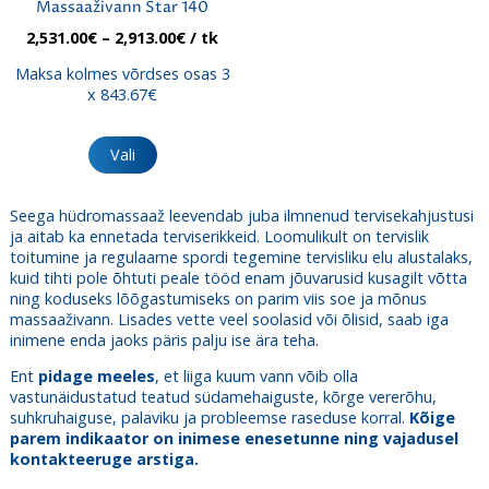
Massaaživann Star 140
Hinnavahemik:
2,531.00
€
–
2,913.00
€
/ tk
2,531.00€
Maksa kolmes võrdses osas 3
kuni
x 843.67€
2,913.00€
Sellel
tootel
Vali
on
mitu
varianti.
Seega hüdromassaaž leevendab juba ilmnenud tervisekahjustusi
Valikuid
ja aitab ka ennetada terviserikkeid. Loomulikult on tervislik
saab
toitumine ja regulaarne spordi tegemine tervisliku elu alustalaks,
teha
kuid tihti pole õhtuti peale tööd enam jõuvarusid kusagilt võtta
tootelehel.
ning koduseks lõõgastumiseks on parim viis soe ja mõnus
massaaživann. Lisades vette veel soolasid või õlisid, saab iga
inimene enda jaoks päris palju ise ära teha.
Ent
pidage meeles
, et liiga kuum vann võib olla
vastunäidustatud teatud südamehaiguste, kõrge vererõhu,
suhkruhaiguse, palaviku ja probleemse raseduse korral.
Kõige
parem indikaator on inimese enesetunne ning vajadusel
kontakteeruge arstiga.