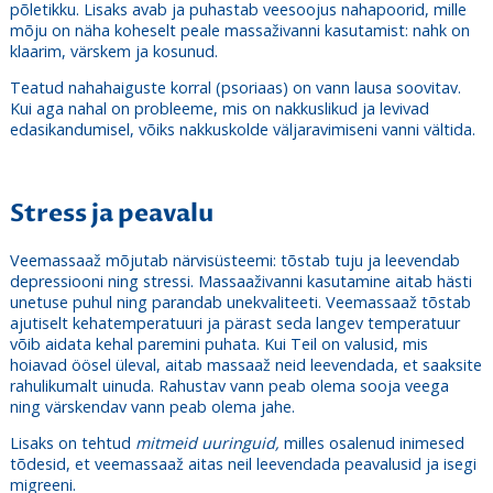
põletikku. Lisaks avab ja puhastab veesoojus nahapoorid, mille
mõju on näha koheselt peale massaživanni kasutamist: nahk on
klaarim, värskem ja kosunud.
Teatud nahahaiguste korral (psoriaas) on vann lausa soovitav.
Kui aga nahal on probleeme, mis on nakkuslikud ja levivad
edasikandumisel, võiks nakkuskolde väljaravimiseni vanni vältida.
Stress ja peavalu
Veemassaaž mõjutab närvisüsteemi: tõstab tuju ja
leevendab
depressiooni ning stressi
. Massaaživanni kasutamine aitab hästi
unetuse puhul ning parandab unekvaliteeti. Veemassaaž tõstab
ajutiselt kehatemperatuuri ja pärast seda langev temperatuur
võib aidata kehal paremini puhata. Kui Teil on valusid, mis
hoiavad öösel üleval, aitab massaaž neid leevendada, et saaksite
rahulikumalt uinuda. Rahustav vann peab olema sooja veega
ning värskendav vann peab olema jahe.
Lisaks on tehtud
mitmeid uuringuid
,
milles osalenud inimesed
tõdesid, et veemassaaž aitas neil leevendada peavalusid ja isegi
migreeni.