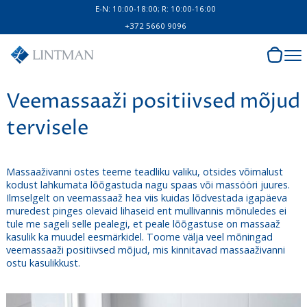
E-N: 10:00-18:00; R: 10:00-16:00
+372 5660 9096
Veemassaaži positiivsed mõjud
tervisele
Massaaživanni ostes teeme teadliku valiku, otsides võimalust
kodust lahkumata lõõgastuda nagu spaas või massööri juures.
Ilmselgelt on veemassaaž hea viis kuidas lõdvestada igapäeva
muredest pinges olevaid lihaseid ent mullivannis mõnuledes ei
tule me sageli selle pealegi, et peale lõõgastuse on massaaž
kasulik ka muudel eesmärkidel. Toome välja veel mõningad
veemassaaži positiivsed mõjud, mis kinnitavad massaaživanni
ostu kasulikkust.