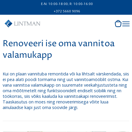
E-N: 10:00-18:00; R: 10:00-16:00
+372 5660 9096
Renoveeri ise oma vannitoa
valamukapp
Kui on plaan vannituba remontida või ka lihtsalt värskendada, siis
ei pea alati poodi tormama ning uut vannitoamööblit ostma. Kui
vana vannitoa valamukapp on suuremate veekahjustusteta ning
oma mõõtmetelt ning funktsioonidelt endiselt sobilik ning nn
töökorras, siis võiks kaaluda ka vannitoakapi renoveerimist.
Taaskasutus on moes ning renoveerimisega võite luua
ainulaadse kapi just oma soovide järgi.