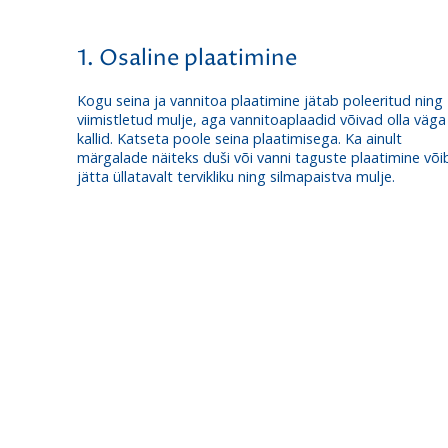
1. Osaline plaatimine
Kogu seina ja vannitoa plaatimine jätab poleeritud ning
viimistletud mulje, aga vannitoaplaadid võivad olla väga
kallid. Katseta poole seina plaatimisega. Ka ainult
märgalade näiteks duši või vanni taguste plaatimine või
jätta üllatavalt tervikliku ning silmapaistva mulje.