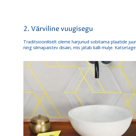
2. Värviline vuugisegu
Traditsiooniliselt oleme harjunud sobitama plaatide juur
ning silmapaistev disain, mis jätab kalli mulje. Katsetage