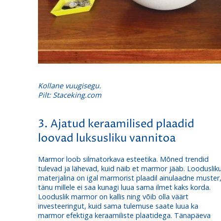
Kollane vuugisegu.
Pilt: Staceking.com
3. Ajatud keraamilised plaadid
loovad luksusliku vannitoa
Marmor loob silmatorkava esteetika. Mõned trendid
tulevad ja lähevad, kuid näib et marmor jääb. Looduslik
materjalina on igal marmorist plaadil ainulaadne muster
tänu millele ei saa kunagi luua sama ilmet kaks korda.
Looduslik marmor on kallis ning võib olla väärt
investeeringut, kuid sama tulemuse saate luua ka
marmor efektiga keraamiliste plaatidega
. Tänapäeva