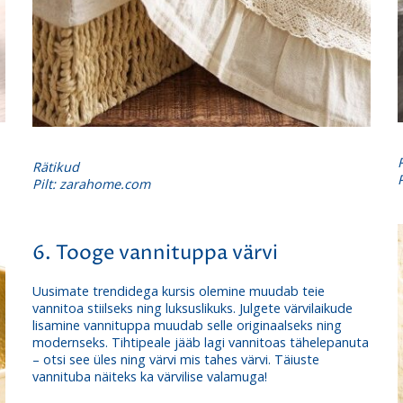
Rätikud
Pilt: zarahome.com
6. Tooge vannituppa värvi
Uusimate trendidega kursis olemine muudab teie
vannitoa stiilseks ning luksuslikuks. Julgete värvilaikude
lisamine vannituppa muudab selle originaalseks ning
modernseks. Tihtipeale jääb lagi vannitoas tähelepanuta
– otsi see üles ning värvi mis tahes värvi. Täiuste
vannituba näiteks ka värvilise
valamuga
!