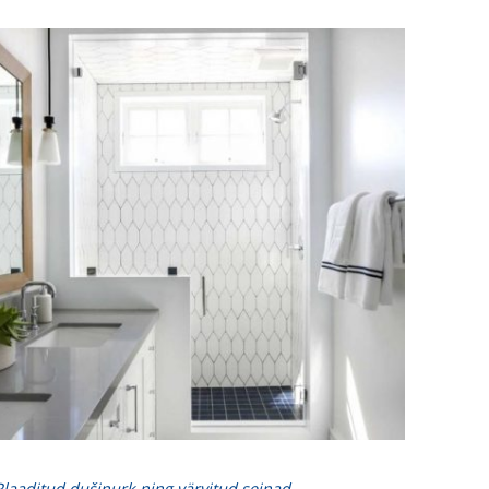
Plaaditud dušinurk ning värvitud seinad.