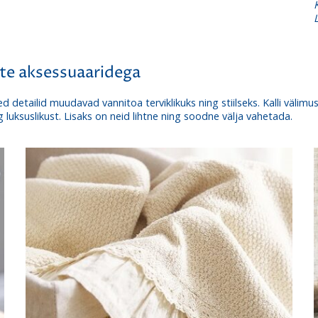
ate aksessuaaridega
d detailid muudavad vannitoa terviklikuks ning stiilseks. Kalli väli
g luksuslikust. Lisaks on neid lihtne ning soodne välja vahetada.