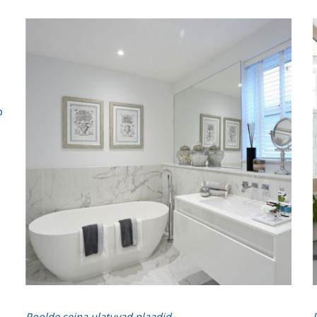
b
Poolde seina ulatuvad plaadid.