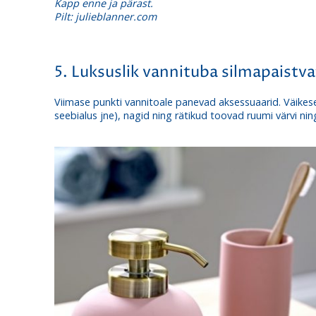
Kapp enne ja pärast.
Pilt: julieblanner.com
5. Luksuslik vannituba silmapaistv
Viimase punkti vannitoale panevad aksessuaarid. Väikese
seebialus jne), nagid ning rätikud toovad ruumi värvi nin