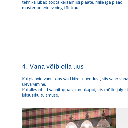
tehnika lubab toota keraamilisi plaate, mille iga plaadi
muster on erinev ning tõetruu.
4. Vana võib olla uus
Kui plaanid vannitoas vaid kiiret uuendust, siis saab va
ülevärvimine.
Kui alles otsid vannituppa valamukappi, siis mõtle julg
luksusliku tulemuse.