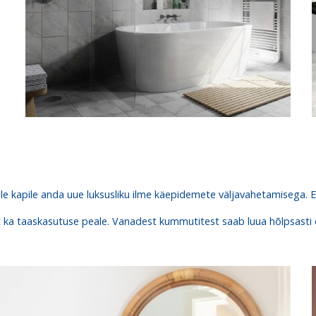
nale kapile anda uue luksusliku ilme käepidemete väljavahetamisega. 
elt ka taaskasutuse peale. Vanadest kummutitest saab luua hõlpsasti 