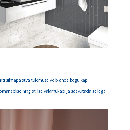
Eriti silmapaistva tulemuse võib anda kogu kapi
omanäolise ning stiilse valamukapi ja saavutada sellega