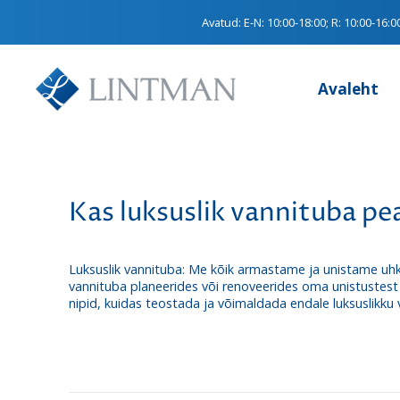
Avatud:
E-N: 10:00-18:00; R: 10:00-16:0
Avaleht
Kas luksuslik vannituba pea
Luksuslik vannituba: Me kõik armastame ja unistame uhke
vannituba planeerides või renoveerides oma unistustes
nipid, kuidas teostada ja võimaldada endale luksuslikku 