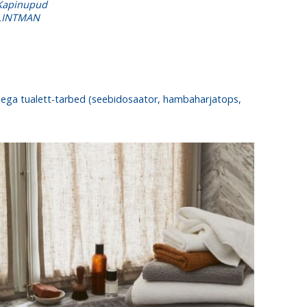
Kapinupud
LINTMAN
musega tualett-tarbed (seebidosaator, hambaharjatops,