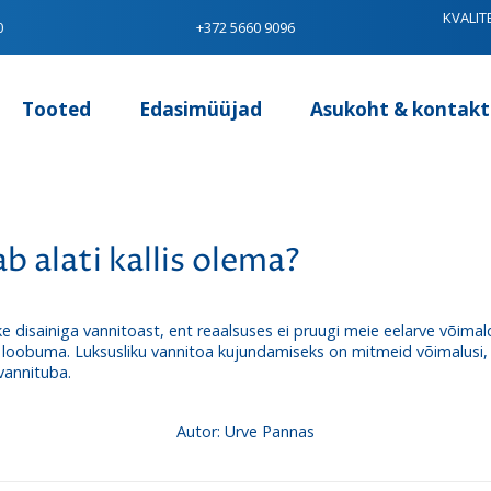
KVALIT
0
+372 5660 9096
Tooted
Edasimüüjad
Asukoht & kontakt
b alati kallis olema?
 disainiga vannitoast, ent reaalsuses ei pruugi meie eelarve võimald
t loobuma. Luksusliku vannitoa kujundamiseks on mitmeid võimalusi
vannituba.
Autor: Urve Pannas