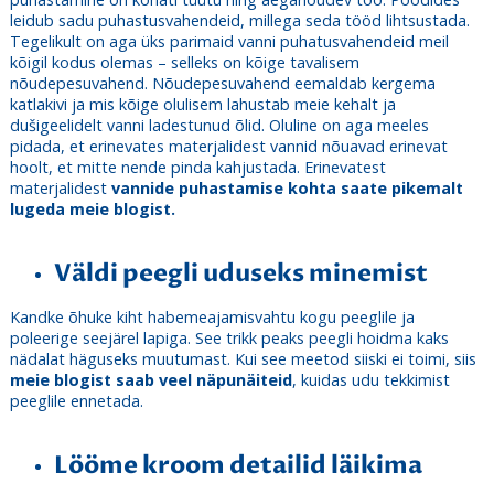
leidub sadu puhastusvahendeid, millega seda tööd lihtsustada.
Tegelikult on aga üks parimaid vanni puhatusvahendeid meil
kõigil kodus olemas – selleks on kõige tavalisem
nõudepesuvahend. Nõudepesuvahend eemaldab kergema
katlakivi ja mis kõige olulisem lahustab meie kehalt ja
dušigeelidelt vanni ladestunud õlid. Oluline on aga meeles
pidada, et erinevates materjalidest vannid nõuavad erinevat
hoolt, et mitte nende pinda kahjustada. Erinevatest
materjalidest
vannide puhastamise kohta saate pikemalt
lugeda meie blogist.
Väldi peegli uduseks minemist
Kandke õhuke kiht habemeajamisvahtu kogu peeglile ja
poleerige seejärel lapiga. See trikk peaks peegli hoidma kaks
nädalat häguseks muutumast. Kui see meetod siiski ei toimi, siis
meie blogist saab veel näpunäiteid
, kuidas udu tekkimist
peeglile ennetada.
Lööme kroom detailid läikima