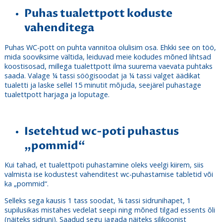
Puhas tualettpott koduste
vahenditega
Puhas WC-pott on puhta vannitoa olulisim osa. Ehkki see on töö,
mida sooviksime vältida, leiduvad meie kodudes mõned lihtsad
koostisosad, millega tualettpott ilma suurema vaevata puhtaks
saada. Valage ¼ tassi söögisoodat ja ¼ tassi valget äädikat
tualetti ja laske sellel 15 minutit mõjuda, seejärel puhastage
tualettpott harjaga ja loputage.
Isetehtud wc-poti puhastus
„pommid“
Kui tahad, et tualettpoti puhastamine oleks veelgi kiirem, siis
valmista ise kodustest vahenditest wc-puhastamise tabletid või
ka „pommid“.
Selleks sega kausis 1 tass soodat, ¼ tassi sidrunihapet, 1
supilusikas mistahes vedelat seepi ning mõned tilgad essents õli
(näiteks sidruni). Saadud segu jagada näiteks silikoonist