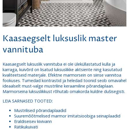
Kaasaegselt luksuslik master
vannituba
Kaasaegselt luksuslik vannituba ei ole üleküllastatud kulla ja
karraga, kuivõrd on lisatud luksuslikke aktsiente ning kasutatud
kvaliteetseid materjale. Efektne marmorsein on siinse vannitoa
fookuses. Tumedad kontrastid ja heledad toonid seob omavahel
ideaalselt must-valge mustriline keraamiline põrandaplaan.
Marmorseina luksuslikkust rõhutab omakorda kuldne dušisegisti.
LEIA SARNASED TOOTED:
Mustrilised põrandaplaadid
Suuremõõtmelised marmor imitatsioobiga seinaplaadid
Eraldiseisev kivivann
Rätikukuivati