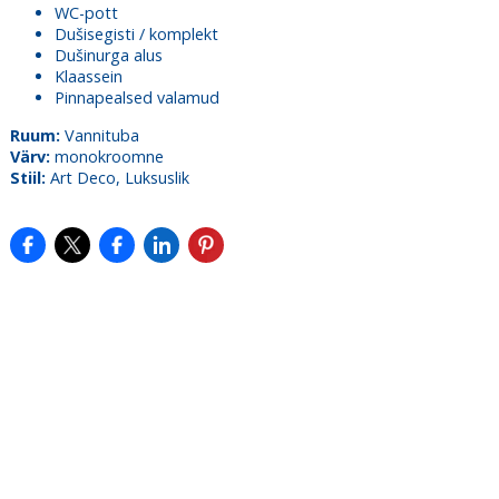
WC-pott
Dušisegisti / komplekt
Dušinurga alus
Klaassein
Pinnapealsed valamud
Ruum:
Vannituba
Värv:
monokroomne
Stiil:
Art Deco, Luksuslik