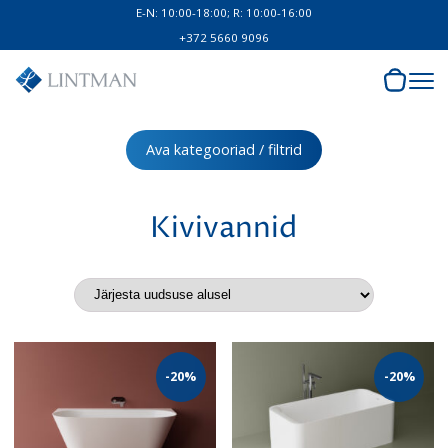
E-N: 10:00-18:00; R: 10:00-16:00
+372 5660 9096
Ava kategooriad / filtrid
Kivivannid
-20%
-20%