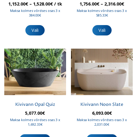
Hinnavahemik:
Hinna
1,152.00
€
–
1,528.00
€
/ tk
1,756.00
€
–
2,316.00
€
1,152.00€
1,756
Maksa kolmes võrdses osas 3 x
Maksa kolmes võrdses osas 3 x
kuni
kuni
384.00€
585.33€
1,528.00€
2,316
Sellel
Sellel
tootel
tootel
Vali
Vali
on
on
mitu
mitu
varianti.
varianti.
Valikuid
Valikuid
saab
saab
teha
teha
tootelehel.
tootelehel.
Kivivann Opal Quiz
Kivivann Noon Slate
5,077.00
€
6,093.00
€
Maksa kolmes võrdses osas 3 x
Maksa kolmes võrdses osas 3 x
1,692.33€
2,031.00€