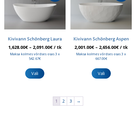
Kivivann Schönberg Laura
Kivivann Schönberg Aspen
Hinnavahemik:
Hinnav
1,628.00
€
–
2,091.00
€
/ tk
2,001.00
€
–
2,656.00
€
/ tk
1,628.00€
2,001.00
Maksa kolmes võrdses osas 3 x
Maksa kolmes võrdses osas 3 x
kuni
kuni
542.67€
667.00€
2,091.00€
2,656.00
Sellel
Sellel
tootel
tootel
Vali
Vali
on
on
mitu
mitu
varianti.
varianti.
Valikuid
Valikuid
1
2
3
→
saab
saab
teha
teha
tootelehel.
tootelehel.