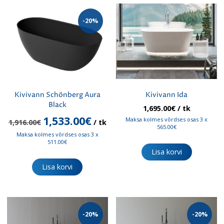
Valikuid
saab
-20%
teha
tootelehel.
Kivivann Schönberg Aura
Kivivann Ida
Black
1,695.00
€
/ tk
Algne
Praegune
1,533.00
€
Maksa kolmes võrdses osas 3 x
1,916.00
€
/ tk
hind
hind
565.00€
Maksa kolmes võrdses osas 3 x
oli:
on:
511.00€
1,916.00€.
1,533.00€.
Lisa korvi
Lisa korvi
-20%
-20%