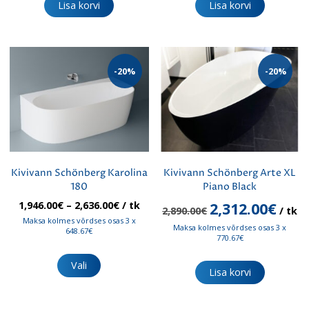
Lisa korvi
Lisa korvi
-20%
-20%
Kivivann Schönberg Karolina
Kivivann Schönberg Arte XL
180
Piano Black
Hinnavahemik:
Algne
Praeg
1,946.00
€
–
2,636.00
€
/ tk
2,312.00
€
2,890.00
€
/ tk
1,946.00€
hind
hind
Maksa kolmes võrdses osas 3 x
Maksa kolmes võrdses osas 3 x
kuni
oli:
on:
648.67€
770.67€
2,636.00€
2,890.00€.
2,312.
Sellel
tootel
Vali
Lisa korvi
on
mitu
varianti.