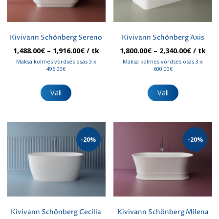
Kivivann Schönberg Sereno
Kivivann Schönberg Axis
Hinnavahemik:
Hinnav
1,488.00
€
–
1,916.00
€
/ tk
1,800.00
€
–
2,340.00
€
/ tk
1,488.00€
1,800.00
Maksa kolmes võrdses osas 3 x
Maksa kolmes võrdses osas 3 x
kuni
kuni
496.00€
600.00€
1,916.00€
2,340.00
Sellel
Sellel
tootel
tootel
Vali
Vali
on
on
mitu
mitu
varianti.
varianti.
Valikuid
Valikuid
saab
saab
-20%
-20%
teha
teha
tootelehel.
tootelehel.
Kivivann Schönberg Cecilia
Kivivann Schönberg Milena