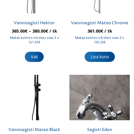
Vannisegisti Hektor
Vannisegisti Mateo Chrome
Hinnavahemik:
365.00
€
–
380.00
€
/ tk
361.00
€
/ tk
365.00€
Maksa kolmes võrdses osas 3 x
Maksa kolmes võrdses osas 3 x
kuni
121.67€
120.33€
380.00€
Sellel
tootel
Vali
Lisa korvi
on
mitu
varianti.
Valikuid
saab
teha
tootelehel.
Vannisegisti Mateo Black
Segisti Eden