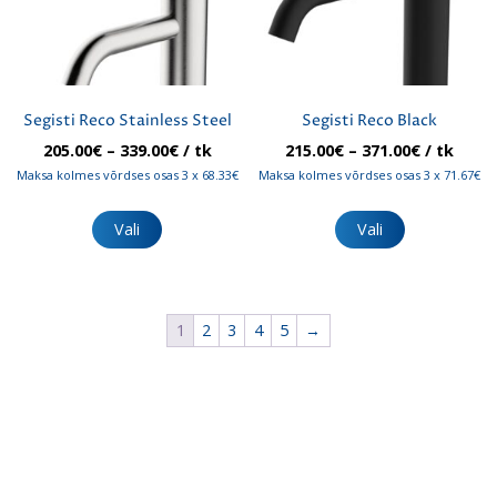
Segisti Reco Stainless Steel
Segisti Reco Black
Hinnavahemik:
Hinnavah
205.00
€
–
339.00
€
/ tk
215.00
€
–
371.00
€
/ tk
205.00€
215.00€
Maksa kolmes võrdses osas 3 x 68.33€
Maksa kolmes võrdses osas 3 x 71.67€
kuni
kuni
Sellel
Sellel
339.00€
371.00€
tootel
tootel
Vali
Vali
on
on
mitu
mitu
varianti.
varianti.
Valikuid
Valikuid
1
2
3
4
5
→
saab
saab
teha
teha
tootelehel.
tootelehel.