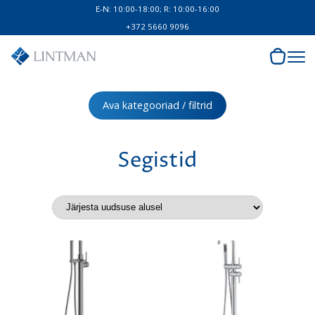
E-N: 10:00-18:00; R: 10:00-16:00
+372 5660 9096
Ava kategooriad / filtrid
Segistid