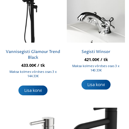
Vannisegisti Glamour Trend
Segisti Winsor
Black
421.00
€
/ tk
433.00
€
/ tk
Maksa kolmes võrdses osas 3 x
140.33€
Maksa kolmes võrdses osas 3 x
144.33€
Lisa korvi
Lisa korvi