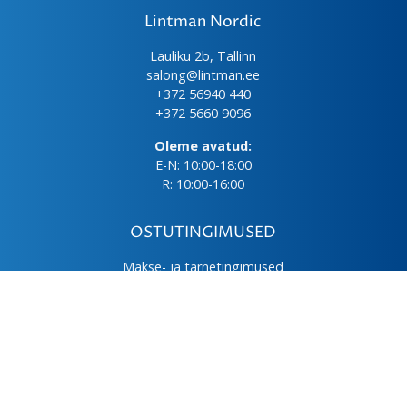
Lintman Nordic
Lauliku 2b, Tallinn
salong@lintman.ee
+372 56940 440
+372 5660 9096
Oleme avatud:
E-N: 10:00-18:00
R: 10:00-16:00
OSTUTINGIMUSED
Makse- ja tarnetingimused
Üld- ja ostutingimused
Privaatsuspoliitika
Kasutus- ja hooldusjuhendid
Järelmaks
LHV väikelaen