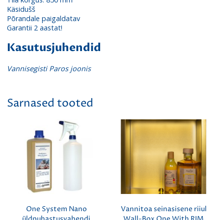
Käsidušš
Põrandale paigaldatav
Garantii 2 aastat!
Kasutusjuhendid
Vannisegisti Paros joonis
Sarnased tooted
One System Nano
Vannitoa seinasisene riiul
üldpuhastusvahendi
Wall-Box One With RIM