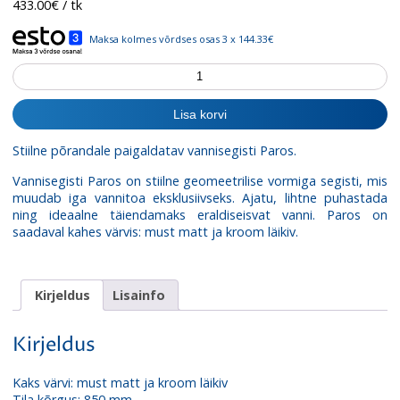
433.00
€
/ tk
Maksa kolmes võrdses osas 3 x 144.33€
Vannisegisti
Paros
Chrome
Lisa korvi
kogus
Stiilne põrandale paigaldatav vannisegisti Paros.
Vannisegisti Paros on stiilne geomeetrilise vormiga segisti, mis
muudab iga vannitoa eksklusiivseks. Ajatu, lihtne puhastada
ning ideaalne täiendamaks eraldiseisvat vanni. Paros on
saadaval kahes värvis: must matt ja kroom läikiv.
Kirjeldus
Lisainfo
Kirjeldus
Kaks värvi: must matt ja kroom läikiv
Tila kõrgus: 850 mm