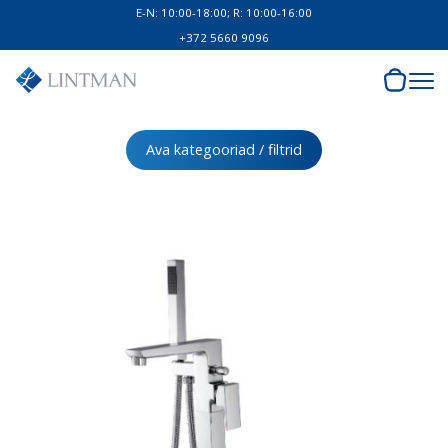
E-N: 10:00-18:00; R: 10:00-16:00
+372 5660 9096
Ava kategooriad / filtrid