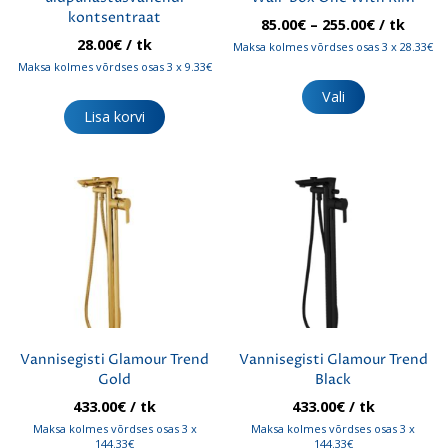
kontsentraat
Hinnavah
85.00
€
–
255.00
€
/ tk
85.00€
28.00
€
/ tk
Maksa kolmes võrdses osas 3 x 28.33€
kuni
Maksa kolmes võrdses osas 3 x 9.33€
Sellel
255.00€
tootel
Vali
on
Lisa korvi
mitu
varianti.
Valikuid
saab
teha
tootelehel.
Vannisegisti Glamour Trend
Vannisegisti Glamour Trend
Gold
Black
433.00
€
/ tk
433.00
€
/ tk
Maksa kolmes võrdses osas 3 x
Maksa kolmes võrdses osas 3 x
144.33€
144.33€