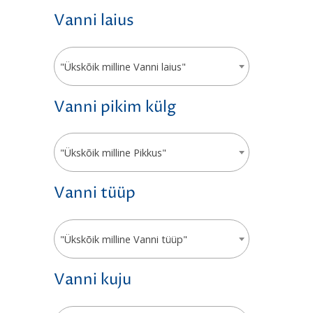
Vanni laius
"Ükskõik milline Vanni laius"
Vanni pikim külg
"Ükskõik milline Pikkus"
Vanni tüüp
"Ükskõik milline Vanni tüüp"
Vanni kuju