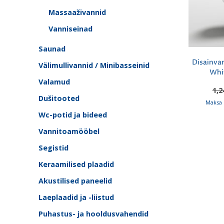
Massaaživannid
Vanniseinad
Saunad
Disainva
Välimullivannid / Minibasseinid
Whi
Valamud
1,2
Dušitooted
Maksa 
Wc-potid ja bideed
Vannitoamööbel
Segistid
Keraamilised plaadid
Akustilised paneelid
Laeplaadid ja -liistud
Puhastus- ja hooldusvahendid