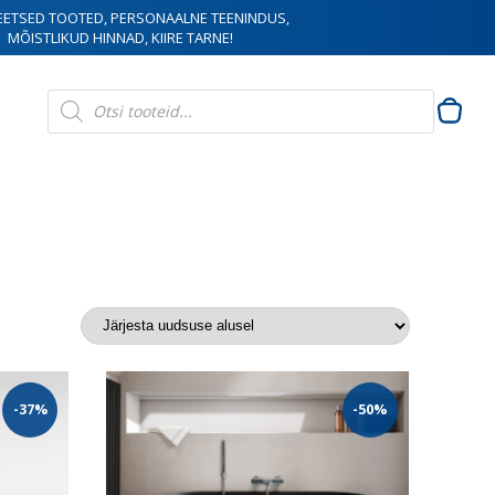
EETSED TOOTED, PERSONAALNE TEENINDUS,
MÕISTLIKUD HINNAD, KIIRE TARNE!
Products
search
-37%
-50%