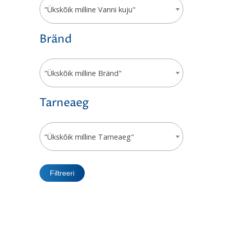
"Ükskõik milline Vanni kuju"
Bränd
"Ükskõik milline Bränd"
Tarneaeg
"Ükskõik milline Tarneaeg"
Filtreeri