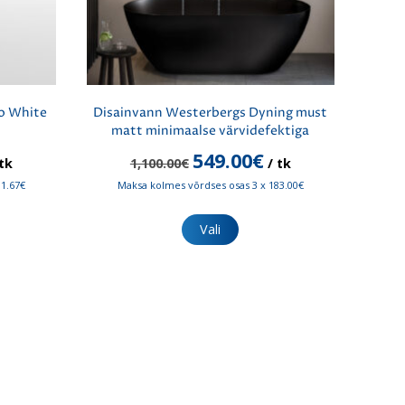
o White
Disainvann Westerbergs Dyning must
matt minimaalse värvidefektiga
raegune
Algne
Praegune
549.00
€
tk
1,100.00
€
/ tk
nd
hind
hind
31.67€
Maksa kolmes võrdses osas 3 x 183.00€
:
oli:
on:
5.00€.
1,100.00€.
549.00€.
Sellel
tootel
Vali
on
mitu
varianti.
Valikuid
saab
teha
tootelehel.