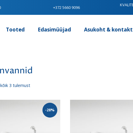
KVALIT
0
+372 5660 9096
Tooted
Edasimüüjad
Asukoht & kontakt
invannid
Sorditud
kõik 3 tulemust
uusimate
järgi
-28%