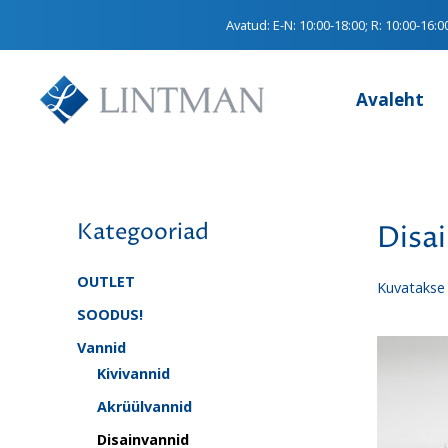
Avatud:
E-N: 10:00-18:00; R: 10:00-16:0
Avaleht
Kategooriad
Disa
OUTLET
Kuvatakse 
SOODUS!
Vannid
Kivivannid
Akrüülvannid
Disainvannid