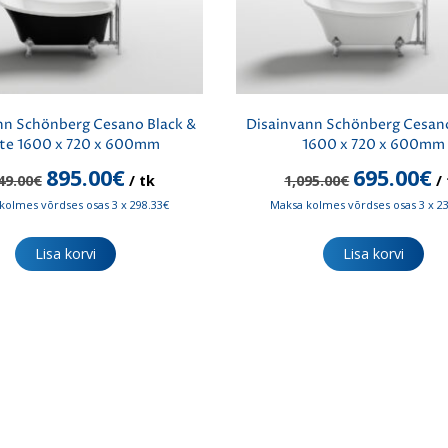
nn Schönberg Cesano Black &
Disainvann Schönberg Cesan
te 1600 x 720 x 600mm
1600 x 720 x 600mm
Algne
Praegune
Algne
P
895.00
€
695.00
€
49.00
€
/ tk
1,095.00
€
/ 
hind
hind
hind
hi
kolmes võrdses osas 3 x 298.33€
Maksa kolmes võrdses osas 3 x 2
oli:
on:
oli:
on
1,249.00€.
895.00€.
1,095.00€.
69
Lisa korvi
Lisa korvi