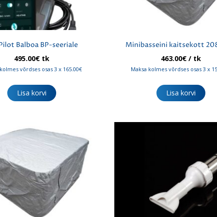
ilot Balboa BP-seeriale
Minibasseini kaitsekott 2
495.00
€
tk
463.00
€
/ tk
kolmes võrdses osas 3 x 165.00€
Maksa kolmes võrdses osas 3 x 1
Lisa korvi
Lisa korvi