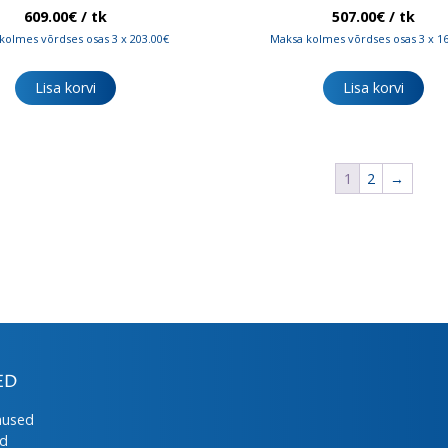
609.00
€
/ tk
507.00
€
/ tk
kolmes võrdses osas 3 x 203.00€
Maksa kolmes võrdses osas 3 x 1
Lisa korvi
Lisa korvi
1
2
→
ED
mused
ed