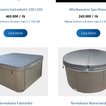
sseini kaitsekott 220×220
Minibasseini Spa Wan
463.00
€
/ tk
243.00
€
/ tk
kolmes võrdses osas 3 x 154.33€
Maksa kolmes võrdses osas 3 x 8
Lisa korvi
Lisa korvi
Termokate Falsterbo
Termokate Marstran