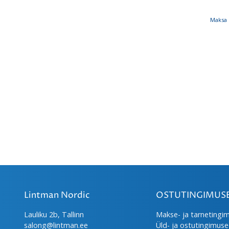
Maksa 
Lintman Nordic
OSTUTINGIMUS
Lauliku 2b, Tallinn
Makse- ja tarnetingi
salong@lintman.ee
Üld- ja ostutingimus