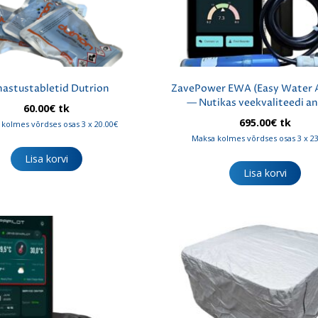
astustabletid Dutrion
ZavePower EWA (Easy Water A
— Nutikas veekvaliteedi an
60.00
€
tk
695.00
€
tk
kolmes võrdses osas 3 x 20.00€
Maksa kolmes võrdses osas 3 x 2
Lisa korvi
Lisa korvi