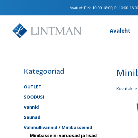
Avatud:
E-N: 10:00-18:00; R: 10:00-16:0
Avaleht
Kategooriad
Minib
OUTLET
Kuvatakse 
SOODUS!
Vannid
Saunad
Välimullivannid / Minibasseinid
Minibasseini varuosad ja lisad