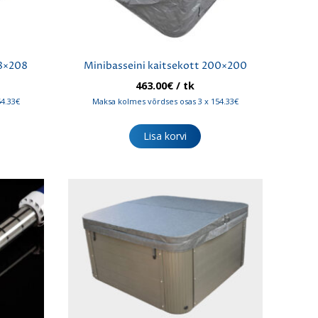
08×208
Minibasseini kaitsekott 200×200
463.00
€
/ tk
54.33€
Maksa kolmes võrdses osas 3 x 154.33€
Lisa korvi