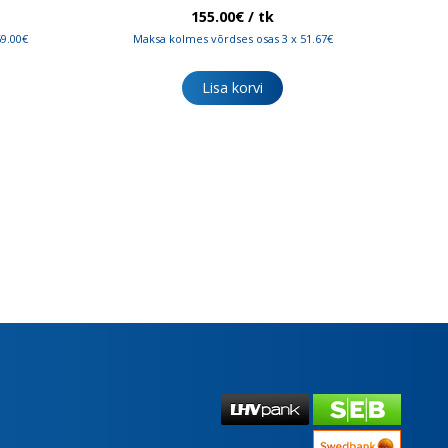
155.00
€
/ tk
69.00€
Maksa kolmes võrdses osas 3 x 51.67€
Lisa korvi