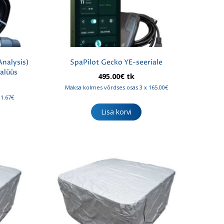
nalysis)
SpaPilot Gecko YE-seeriale
alüüs
495.00
€
tk
Maksa kolmes võrdses osas 3 x 165.00€
31.67€
Lisa korvi