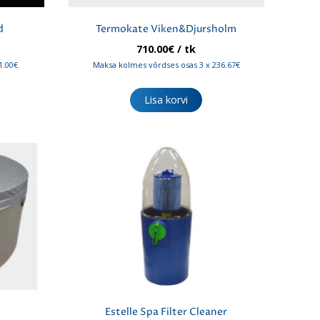
d
Termokate Viken&Djursholm
710.00
€
/ tk
1.00€
Maksa kolmes võrdses osas 3 x 236.67€
Lisa korvi
d
Estelle Spa Filter Cleaner