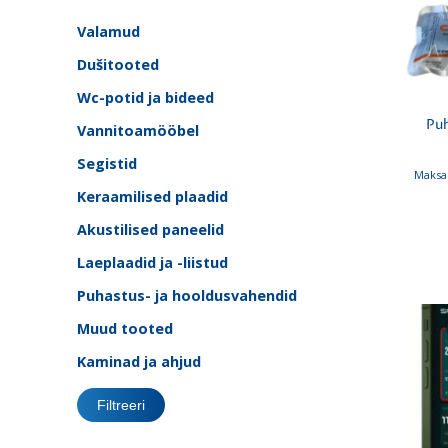
Valamud
Dušitooted
Wc-potid ja bideed
Puh
Vannitoamööbel
Segistid
Maksa 
Keraamilised plaadid
Akustilised paneelid
Laeplaadid ja -liistud
Puhastus- ja hooldusvahendid
Muud tooted
Kaminad ja ahjud
Filtreeri