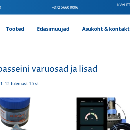
KVALIT
0
+372 5660 9096
Tooted
Edasimüüjad
Asukoht & kontakt
asseini varuosad ja lisad
Sorditud
1–12 tulemust 15-st
uusimate
järgi