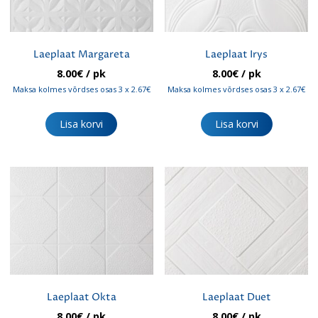
Laeplaat Margareta
Laeplaat Irys
8.00
€
/ pk
8.00
€
/ pk
Maksa kolmes võrdses osas 3 x 2.67€
Maksa kolmes võrdses osas 3 x 2.67€
Lisa korvi
Lisa korvi
Laeplaat Okta
Laeplaat Duet
8.00
€
/ pk
8.00
€
/ pk