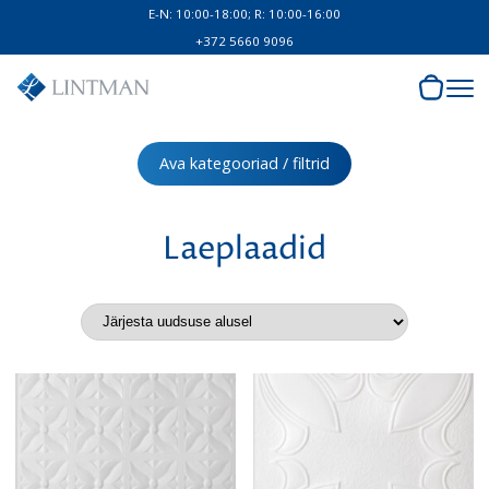
E-N: 10:00-18:00; R: 10:00-16:00
+372 5660 9096
Ava kategooriad / filtrid
Laeplaadid