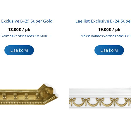
t Exclusive B-25 Super Gold
Laeliist Exclusive B-24 Supe
18.00
€
/ pk
19.00
€
/ pk
 kolmes võrdses osas 3 x 6.00€
Maksa kolmes võrdses osas 3 x 
Lisa korvi
Lisa korvi