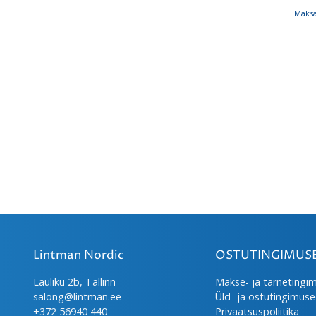
Maksa
Lintman Nordic
OSTUTINGIMUS
Lauliku 2b, Tallinn
Makse- ja tarnetingi
salong@lintman.ee
Üld- ja ostutingimus
+372 56940 440
Privaatsuspoliitika