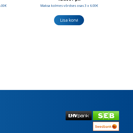
6.00€
Maksa kolmes võrdses osas 3 x 6.00€
Lisa korvi