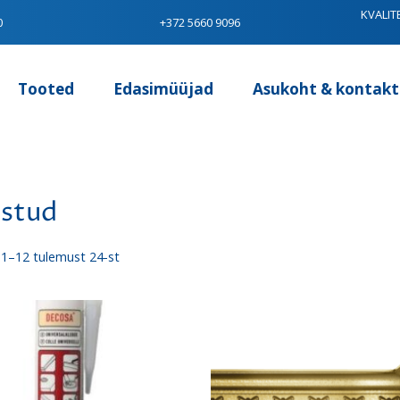
KVALIT
0
+372 5660 9096
Tooted
Edasimüüjad
Asukoht & kontakt
istud
Sorditud
1–12 tulemust 24-st
uusimate
järgi