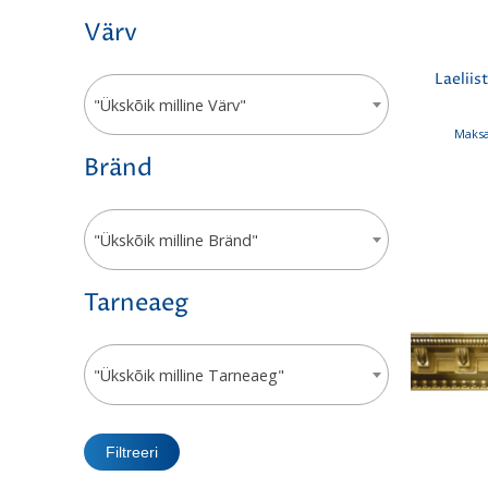
Värv
Laeliis
"Ükskõik milline Värv"
Maksa
Bränd
"Ükskõik milline Bränd"
Tarneaeg
"Ükskõik milline Tarneaeg"
Filtreeri