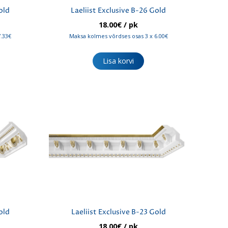
old
Laeliist Exclusive B-26 Gold
18.00
€
/ pk
7.33€
Maksa kolmes võrdses osas 3 x 6.00€
Lisa korvi
old
Laeliist Exclusive B-23 Gold
18.00
€
/ pk