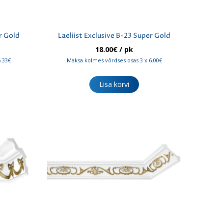
r Gold
Laeliist Exclusive B-23 Super Gold
18.00
€
/ pk
6.33€
Maksa kolmes võrdses osas 3 x 6.00€
Lisa korvi