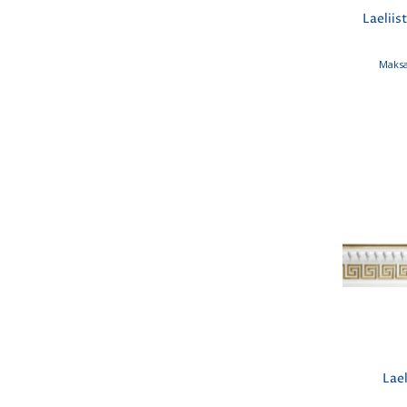
Laeliis
Maksa
Lael