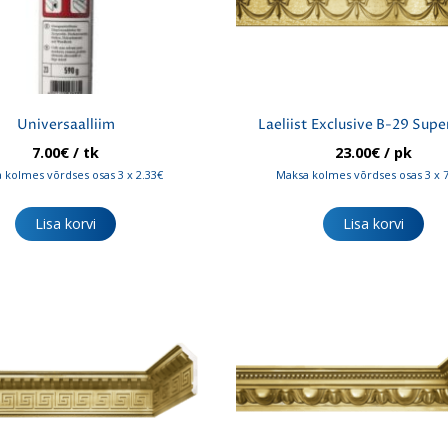
Universaalliim
Laeliist Exclusive B-29 Supe
7.00
€
/ tk
23.00
€
/ pk
 kolmes võrdses osas 3 x 2.33€
Maksa kolmes võrdses osas 3 x 
Lisa korvi
Lisa korvi