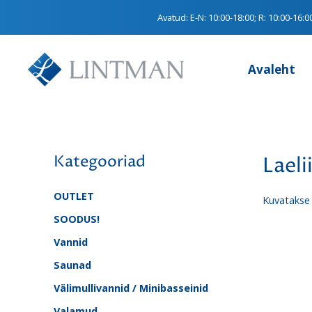
Avatud:
E-N: 10:00-18:00; R: 10:00-16:0
Avaleht
Kategooriad
Laeli
OUTLET
Kuvatakse 
SOODUS!
Vannid
Saunad
Välimullivannid / Minibasseinid
Valamud