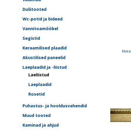
Dušitooted
Wc-potid ja bideed
Vannitoamööbel
Segistid
Keraamilised plaadid
Maksa
Akustilised paneelid
Laeplaadid ja -liistud
Laeliistud
Laeplaadid
Rosetid
Puhastus- ja hooldusvahendid
Muud tooted
Kaminad ja ahjud