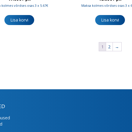
 kolmes võrdses osas 3 x 5.67€
Maksa kolmes võrdses osas 3 x 
Lisa korvi
Lisa korvi
1
2
→
ED
mused
ed