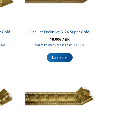
r Gold
Laeliist Exclusive B-26 Super Gold
18.00
€
/ pk
7.67€
Maksa kolmes võrdses osas 3 x 6.00€
Lisa korvi