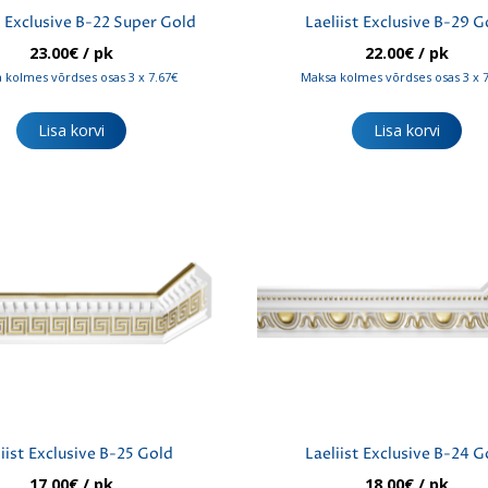
t Exclusive B-22 Super Gold
Laeliist Exclusive B-29 G
23.00
€
/ pk
22.00
€
/ pk
 kolmes võrdses osas 3 x 7.67€
Maksa kolmes võrdses osas 3 x 
Lisa korvi
Lisa korvi
iist Exclusive B-25 Gold
Laeliist Exclusive B-24 G
17.00
€
/ pk
18.00
€
/ pk