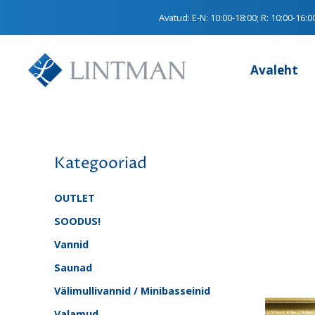
Avatud:
E-N: 10:00-18:00; R: 10:00-16:0
Avaleht
Kategooriad
OUTLET
SOODUS!
Vannid
Saunad
Välimullivannid / Minibasseinid
Valamud