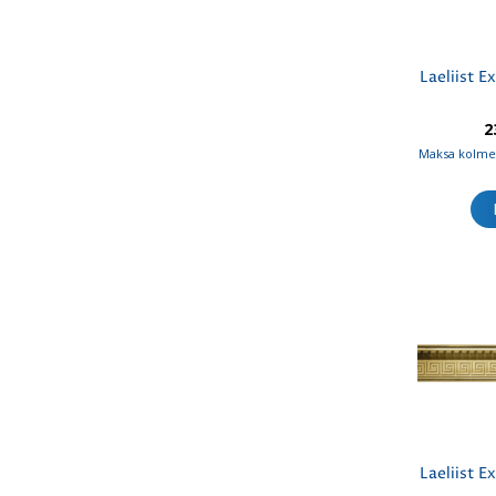
Laeliist E
2
Maksa kolmes
Laeliist E