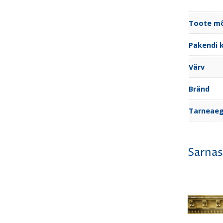
Toote m
Pakendi 
Värv
Bränd
Tarneae
Sarnas