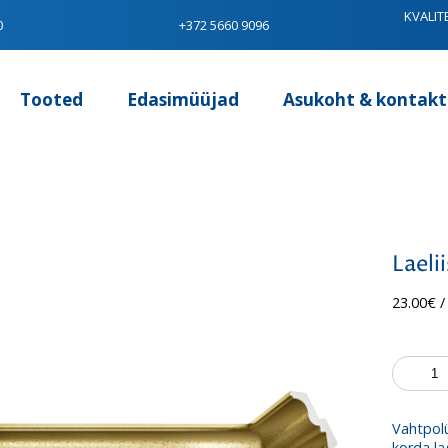
KVALIT
0
+372 5660 9096
Tooted
Edasimüüjad
Asukoht & kontakt
Laeli
23.00
€
/
Laeliist
Exclusiv
B-
29
Vahtpolü
Super
korda la