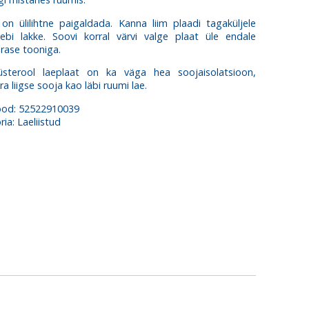
n ülilihtne paigaldada. Kanna liim plaadi tagaküljele
eebi lakke. Soovi korral värvi valge plaat üle endale
rase tooniga.
üsterool laeplaat on ka väga hea soojaisolatsioon,
ra liigse sooja kao läbi ruumi lae.
ood:
52522910039
ria:
Laeliistud