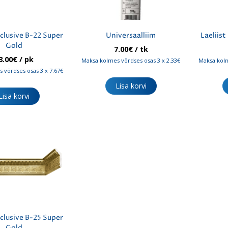
xclusive B-22 Super
Universaalliim
Laeliist
Gold
7.00
€
/ tk
3.00
€
/ pk
Maksa kolmes võrdses osas 3 x 2.33€
Maksa kolm
 võrdses osas 3 x 7.67€
Lisa korvi
Lisa korvi
xclusive B-25 Super