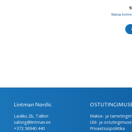
1
Maksa kolmes
Lintman Nordic
OSTUTINGIMUS
Lauliku 2b, Tallinn
Makse- ja tarnetingi
salong@lintman.ee
Üld- ja ostutingimus
+372 56940 440
Privaatsuspoliitika