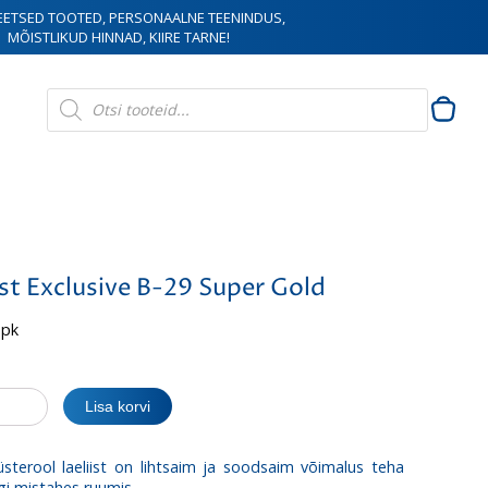
EETSED TOOTED, PERSONAALNE TEENINDUS,
MÕISTLIKUD HINNAD, KIIRE TARNE!
Products
search
ist Exclusive B-29 Super Gold
 pk
Lisa korvi
e
sterool laeliist on lihtsaim ja soodsaim võimalus teha
gi mistahes ruumis.