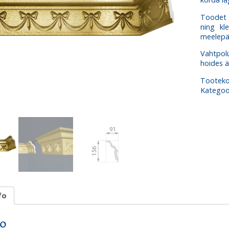
Gold
kogus
Toodet o
ning kl
meelepä
Vahtpol
hoides ä
Tootek
Kategoo
fo
fo