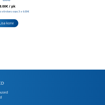
Gold
8.00
€
/ pk
 võrdses osas 3 x 6.00€
Lisa korvi
ED
mused
ed