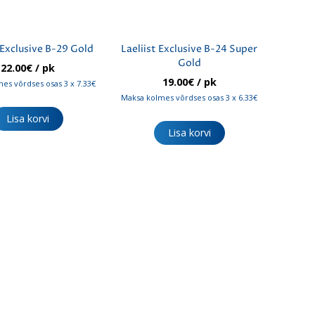
 Exclusive B-29 Gold
Laeliist Exclusive B-24 Super
Gold
22.00
€
/ pk
19.00
€
/ pk
es võrdses osas 3 x 7.33€
Maksa kolmes võrdses osas 3 x 6.33€
Lisa korvi
Lisa korvi