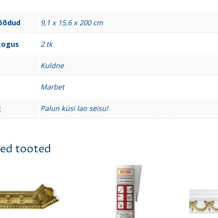
õõdud
9,1 x 15,6 x 200 cm
kogus
2 tk
Kuldne
Marbet
g
Palun küsi lao seisu!
ed tooted