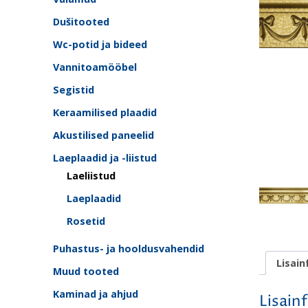
Dušitooted
Wc-potid ja bideed
Vannitoamööbel
Segistid
Keraamilised plaadid
Akustilised paneelid
Laeplaadid ja -liistud
Laeliistud
Laeplaadid
Rosetid
Puhastus- ja hooldusvahendid
Lisain
Muud tooted
Kaminad ja ahjud
Lisain