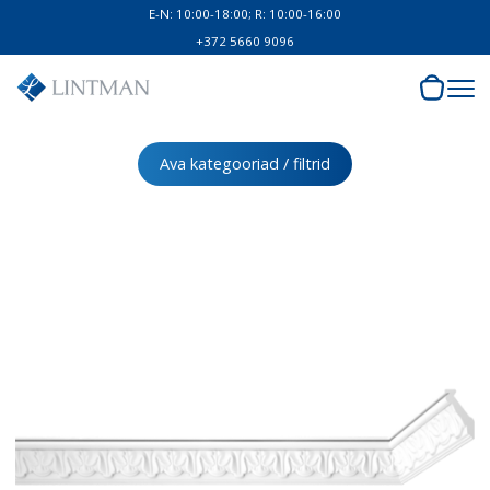
E-N: 10:00-18:00; R: 10:00-16:00
+372 5660 9096
Ava kategooriad / filtrid