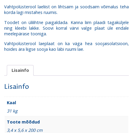
kogus
Vahtpolüsterool laeliist on lihtsaim ja soodsaim võimalus teha
korda lagi mistahes ruumis.
Toodet on ülilihtne paigaldada. Kanna liim plaadi tagaküljele
ning kleebi lakke. Soovi korral värvi valge plaat üle endale
meelepärase tooniga.
Vahtpolüsterool laeplaat on ka väga hea soojaisolatsioon,
hoides ära liigse sooja kao läbi ruumi lae.
Lisainfo
Lisainfo
Kaal
31 kg
Toote mõõdud
3,4 x 5,6 x 200 cm