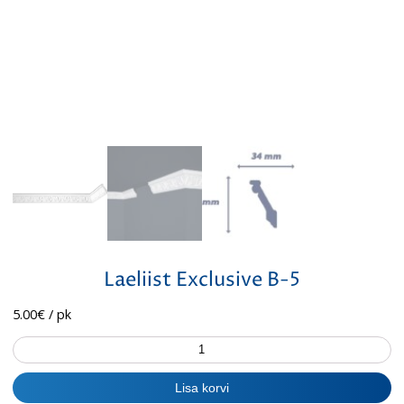
Laeliist Exclusive B-5
5.00
€
/ pk
Laeliist
Exclusive
B-
Lisa korvi
5