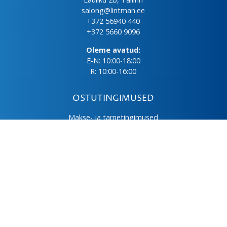
salong@lintman.ee
+372 56940 440
+372 5660 9096
Oleme avatud:
E-N: 10:00-18:00
R: 10:00-16:00
OSTUTINGIMUSED
Makse- ja tarnetingimused
Üld- ja ostutingimused
Privaatsuspoliitika
Kasutus- ja hooldusjuhendid
Järelmaks
LHV väikelaen