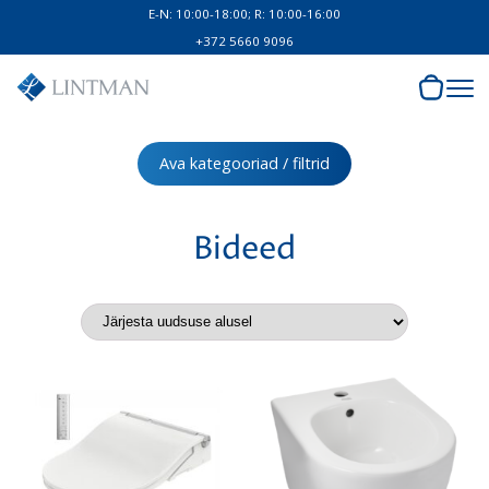
E-N: 10:00-18:00; R: 10:00-16:00
+372 5660 9096
Ava kategooriad / filtrid
Bideed