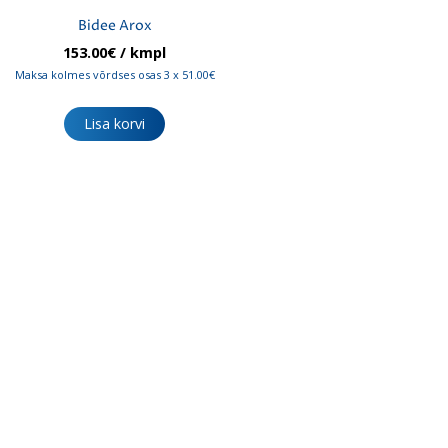
Bidee Arox
153.00
€
/ kmpl
Maksa kolmes võrdses osas 3 x 51.00€
Lisa korvi