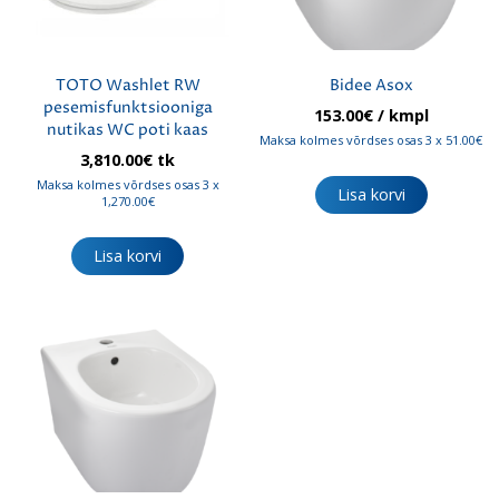
TOTO Washlet RW
Bidee Asox
pesemisfunktsiooniga
153.00
€
/ kmpl
nutikas WC poti kaas
Maksa kolmes võrdses osas 3 x 51.00€
3,810.00
€
tk
Maksa kolmes võrdses osas 3 x
Lisa korvi
1,270.00€
Lisa korvi