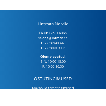
Lintman Nordic
Lauliku 2b, Tallinn
salong@lintman.ee
+372 56940 440
+372 5660 9096
Oleme avatud:
E-N: 10:00-18:00
R: 10:00-16:00
OSTUTINGIMUSED
Makse- ja tarnetingimused
Üld- ja ostutingimused
Privaatsuspoliitika
Kasutus- ja hooldusjuhendid