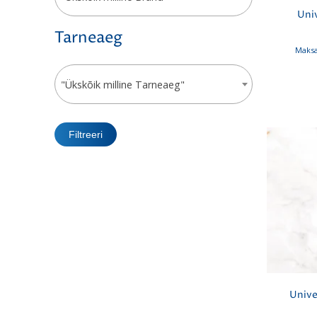
Univ
Tarneaeg
Maksa
"Ükskõik milline Tarneaeg"
Filtreeri
Unive