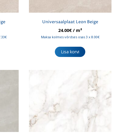
ige
Universaalplaat Leon Beige
24.00
€
/ m²
7.33€
Maksa kolmes võrdses osas 3 x 8.00€
Lisa korvi