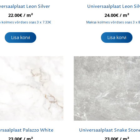
ersaalplaat Leon Silver
Universaalplaat Leon Sil
22.00
€
/ m²
24.00
€
/ m²
 kolmes võrdses osas 3 x 7.33€
Maksa kolmes võrdses osas 3 x 
Lisa korvi
Lisa korvi
rsaalplaat Palazzo White
Universaalplaat Snake Stone
23.00
€
/ m²
23.00
€
/ m²