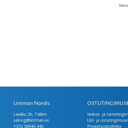
Maksa
Lintman Nordic
OSTUTINGIMUS
Lauliku 2b, Tallinn
Makse- ja tarnetingi
salong@lintman.ee
Üld- ja ostutingimus
+372 56940 440
Privaatsuspoliitika