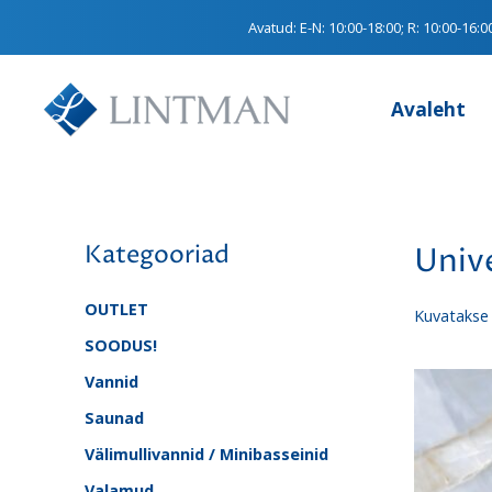
Avatud:
E-N: 10:00-18:00; R: 10:00-16:0
Avaleht
Kategooriad
Univ
OUTLET
Kuvatakse 
SOODUS!
Vannid
Saunad
Välimullivannid / Minibasseinid
Valamud