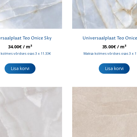
rsaalplaat Teo Onice Sky
Universaalplaat Teo Onic
34.00
€
/ m²
35.00
€
/ m²
kolmes võrdses osas 3 x 11.33€
Maksa kolmes võrdses osas 3 x 1
Lisa korvi
Lisa korvi