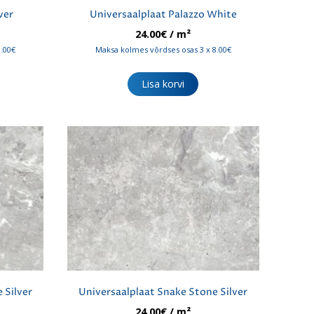
ver
Universaalplaat Palazzo White
24.00
€
/ m²
8.00€
Maksa kolmes võrdses osas 3 x 8.00€
Lisa korvi
 Silver
Universaalplaat Snake Stone Silver
24.00
€
/ m²