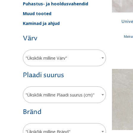
Puhastus- ja hooldusvahendid
Muud tooted
Unive
Kaminad ja ahjud
Maksa
Värv
"Ükskõik milline Värv"
Plaadi suurus
"Ükskõik milline Plaadi suurus (cm)"
Bränd
"Ükskõik milline Bränd"