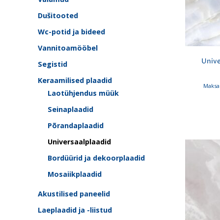
Dušitooted
Wc-potid ja bideed
Vannitoamööbel
Unive
Segistid
Keraamilised plaadid
Maksa 
Laotühjendus müük
Seinaplaadid
Põrandaplaadid
Universaalplaadid
Bordüürid ja dekoorplaadid
Mosaiikplaadid
Akustilised paneelid
Laeplaadid ja -liistud