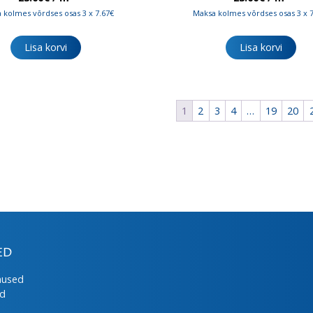
 kolmes võrdses osas 3 x 7.67€
Maksa kolmes võrdses osas 3 x 
Lisa korvi
Lisa korvi
1
2
3
4
…
19
20
ED
mused
ed