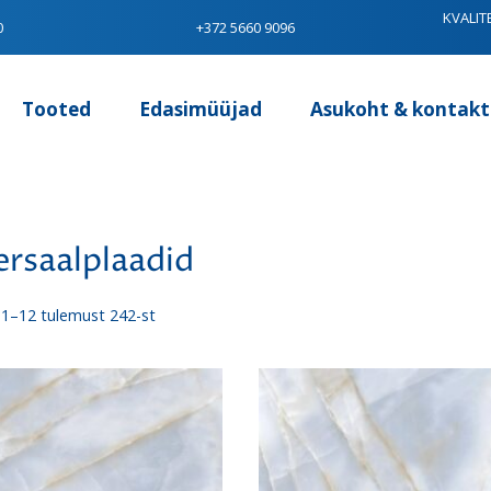
KVALIT
0
+372 5660 9096
Tooted
Edasimüüjad
Asukoht & kontakt
ersaalplaadid
Sorditud
1–12 tulemust 242-st
uusimate
järgi