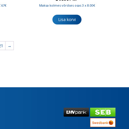
7.67€
Maksa kolmes võrdses osas 3 x 8.00€
Lisa korvi
21
→