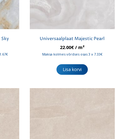
e Sky
Universaalplaat Majestic Pearl
22.00
€
/ m²
1.67€
Maksa kolmes võrdses osas 3 x 7.33€
Lisa korvi