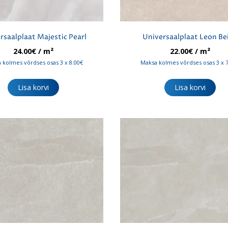
rsaalplaat Majestic Pearl
Universaalplaat Leon Be
24.00
€
/ m²
22.00
€
/ m²
 kolmes võrdses osas 3 x 8.00€
Maksa kolmes võrdses osas 3 x 
Lisa korvi
Lisa korvi