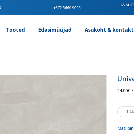
KVALIT
0
+372 5660 9096
Tooted
Edasimüüjad
Asukoht & kontakt
Unive
24.00
€
/
Universa
Leon
Silver
kogus
Mati pin