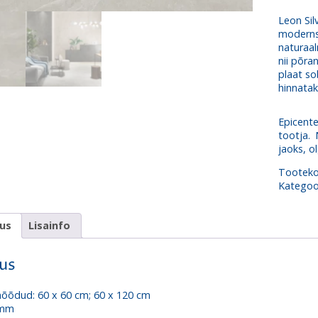
Leon Sil
modernse
naturaal
nii põra
plaat so
hinnataks
Epicente
tootja.
jaoks, o
Tootek
Kategoo
dus
Lisainfo
dus
õõdud: 60 x 60 cm; 60 x 120 cm
 mm