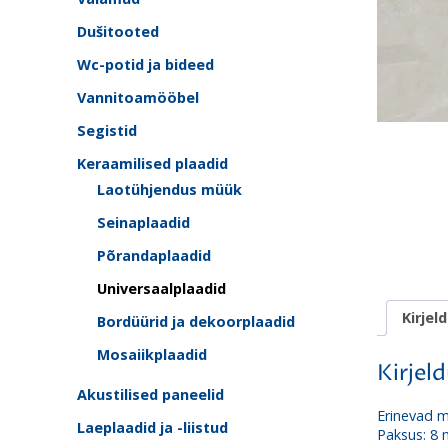
Dušitooted
Wc-potid ja bideed
Vannitoamööbel
Segistid
Keraamilised plaadid
Laotühjendus müük
Seinaplaadid
Põrandaplaadid
Universaalplaadid
Kirjel
Bordüürid ja dekoorplaadid
Mosaiikplaadid
Kirjel
Akustilised paneelid
Erinevad m
Laeplaadid ja -liistud
Paksus: 8