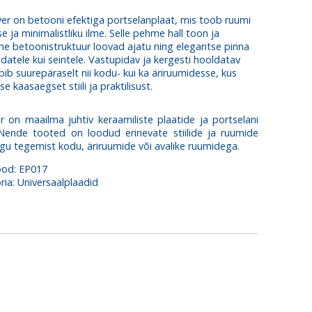
ver on betooni efektiga portselanplaat, mis toob ruumi
 ja minimalistliku ilme. Selle pehme hall toon ja
ne betoonistruktuur loovad ajatu ning elegantse pinna
ndatele kui seintele. Vastupidav ja kergesti hooldatav
bib suurepäraselt nii kodu- kui ka äriruumidesse, kus
e kaasaegset stiili ja praktilisust.
r on maailma juhtiv keraamiliste plaatide ja portselani
 Nende tooted on loodud erinevate stiilide ja ruumide
lgu tegemist kodu, äriruumide või avalike ruumidega.
ood:
EP017
ria:
Universaalplaadid