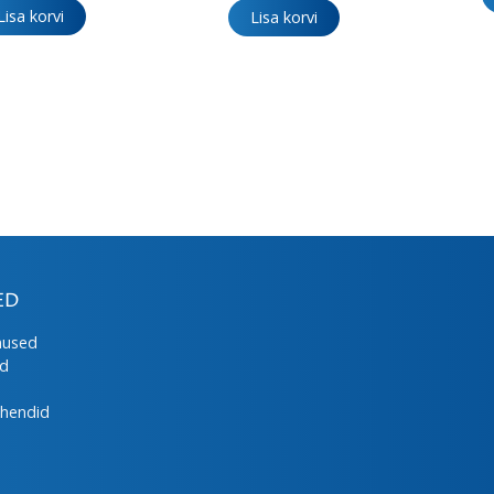
Lisa korvi
Lisa korvi
ED
mused
ed
uhendid