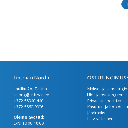
Lintman Nordic
OSTUTINGIMUS
Lauliku 2b, Tallinn
Makse- ja tarnetingi
salong@lintman.ee
Üld- ja ostutingimus
+372 56940 440
Privaatsuspoliitika
+372 5660 9096
Kasutus- ja hooldusj
Järelmaks
Oleme avatud:
LHV väikelaen
E-N: 10:00-18:00