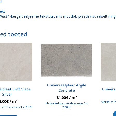
el
ekt
fect” –
kergelt reljeefne tekstuur, mis muudab plaadi visuaalselt ning
ed tooted
Universaalplaat Argile
lplaat Soft Slate
Univers
Concrete
Silver
81.00
€
/ m²
3.00
€
/ m²
Maksa kolm
Maksa kolmes võrdses osas 3 x
 võrdses osas 3 x 7.67€
27.00€