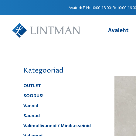
Avatud:
E-N: 10:00-18:00; R: 10:00-16:0
Avaleht
Kategooriad
OUTLET
SOODUS!
Vannid
Saunad
Välimullivannid / Minibasseinid
Valamud