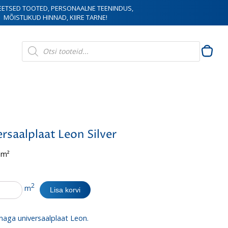
EETSED TOOTED, PERSONAALNE TEENINDUS,
MÕISTLIKUD HINNAD, KIIRE TARNE!
Products
search
rsaalplaat Leon Silver
 m²
alplaat
2
m
Lisa korvi
naga universaalplaat Leon.