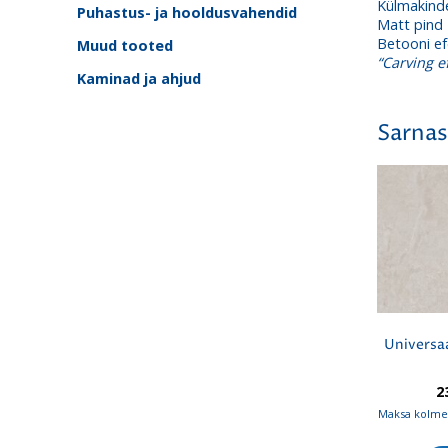
Külmakind
Puhastus- ja hooldusvahendid
Matt pind
Betooni ef
Muud tooted
“Carving ef
Kaminad ja ahjud
Sarnas
Universaa
2
Maksa kolmes