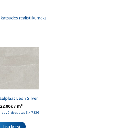
 katsudes realistlikumaks.
aalplaat Leon Silver
22.00
€
/ m²
es võrdses osas 3 x 7.33€
Lisa korvi