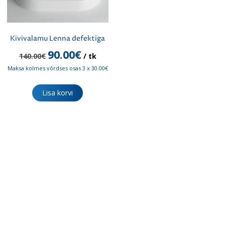
Kivivalamu Lenna defektiga
Algne
Praegune
90.00
€
140.00
€
/ tk
hind
hind
Maksa kolmes võrdses osas 3 x 30.00€
oli:
on:
140.00€.
90.00€.
Lisa korvi