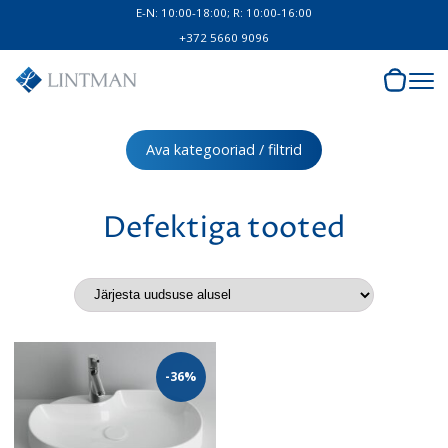
E-N: 10:00-18:00; R: 10:00-16:00
+372 5660 9096
Ava kategooriad / filtrid
Defektiga tooted
-36%