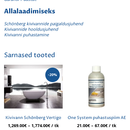
Allalaadimiseks
Schönberg kivivannide paigaldusjuhend
Kivivannide hooldusjuhend
Kivivanni puhastamine
Sarnased tooted
-20%
Kivivann Schönberg Vertigo
One System puhastuspiim AE
Hinnavahemik:
Hinnavahe
1,269.00
€
–
1,774.00
€
/ tk
21.00
€
–
67.00
€
/ tk