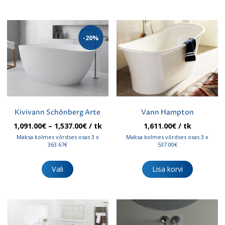
-20%
Kivivann Schönberg Arte
Vann Hampton
Hinnavahemik:
1,091.00
€
–
1,537.00
€
/ tk
1,611.00
€
/ tk
1,091.00€
Maksa kolmes võrdses osas 3 x
Maksa kolmes võrdses osas 3 x
kuni
363.67€
537.00€
1,537.00€
Sellel
tootel
Vali
Lisa korvi
on
mitu
varianti.
Valikuid
saab
teha