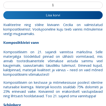
Kivivann
Schönberg
Cecilia
Lisa korvi
kogus
Kvaliteetne ning stiilne kivivann Cecilia on valmistatud
komposiitkivimist. Voolujooneline kuju teeb vannis mõnulemise
veelgi mugavamaks.
Komposiitkivist vann
Komposiitkivim on 21. sajandi vannitoa märksõna. Selle
materjaliga töödeldud pinnad on ülihästi vormitavad, mis
annab tootedisaineritele võimaluse astuda sammu veel
kaugemale, saavutamaks täiuslikku tulemust. Erinevad kujud,
kaldpinnad, materjali kvaliteet ja värvus – need on vaid mõned
komposiitkivimi võimalustest!
Komposiitkivim on kestvuse ja mitmekesisuse poolest identne
naturaalse kivimiga. Materjali koostis sisaldab 75% dolomiiti ja
25% erinevaid vaike. Kivivannid on erakordselt vastupidavad
ning lihtsasti hooldatavad. Too 21. sajand oma vannituppa!
Schönberg