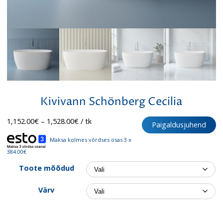
Kivivann Schönberg Cecilia
Hinnavahemik:
1,152.00
€
–
1,528.00
€
/ tk
Paigaldusjuhend
1,152.00€
kuni
Maksa kolmes võrdses osas 3 x
1,528.00€
384.00€
Toote mõõdud
Värv