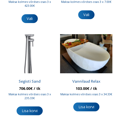
1,269.00€
21.00€
Maksa kolmes võrdses osas 3 x
Maksa kolmes võrdses osas 3 x 7.00€
kuni
kuni
423.00€
Sellel
1,774.00€
67.00€
Sellel
tootel
Vali
tootel
Vali
on
on
mitu
mitu
varianti.
varianti.
Valikuid
Valikuid
saab
saab
teha
teha
tootelehel.
tootelehel.
Segisti Sand
Vannilaud Relax
706.00
€
/ tk
103.00
€
/ tk
Maksa kolmes võrdses osas 3 x
Maksa kolmes võrdses osas 3 x 34.33€
235.33€
Lisa korvi
Lisa korvi