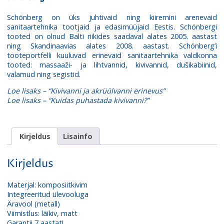
Schönberg on üks juhtivaid ning kiiremini arenevaid
sanitaartehnika tootjaid ja edasimüüjaid Eestis. Schönbergi
tooted on olnud Balti riikides saadaval alates 2005. aastast
ning Skandinaavias alates 2008. aastast. Schönberg’i
tooteportfelli kuuluvad erinevaid sanitaartehnika valdkonna
tooted: massaaži- ja lihtvannid,
kivivannid
, dušikabiinid,
valamud ning segistid.
Loe lisaks – “Kivivanni ja akrüülvanni erinevus”
Loe lisaks – “Kuidas puhastada kivivanni?”
Kirjeldus
Lisainfo
Kirjeldus
Materjal: komposiitkivim
Integreeritud ülevooluga
Äravool (metall)
Viimistlus: läikiv, matt
Garantii 7 aastat!