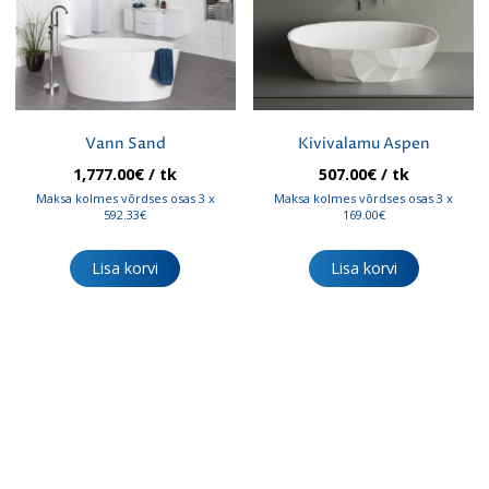
tootelehel.
Vann Sand
Kivivalamu Aspen
1,777.00
€
/ tk
507.00
€
/ tk
Maksa kolmes võrdses osas 3 x
Maksa kolmes võrdses osas 3 x
592.33€
169.00€
Lisa korvi
Lisa korvi