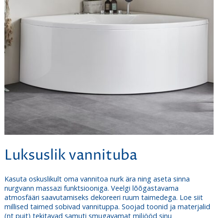
Luksuslik vannituba
Kasuta oskuslikult oma vannitoa nurk ära ning aseta sinna
nurgvann massazi funktsiooniga. Veelgi lõõgastavama
atmosfääri saavutamiseks dekoreeri ruum taimedega.
Loe siit
millised taimed sobivad vannituppa
. Soojad toonid ja materjalid
(nt puit) tekitavad samuti smugavamat miljööd sinu