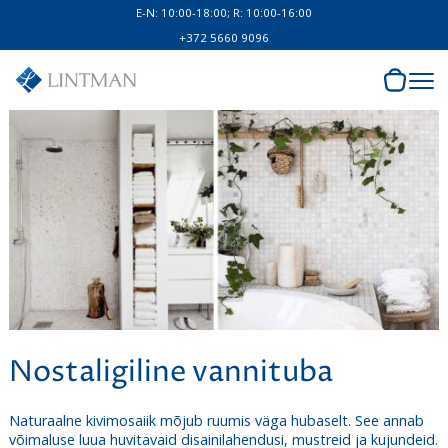
E-N: 10:00-18:00; R: 10:00-16:00
+372 5660 9096
Nostaligiline vannituba
Naturaalne kivimosaiik mõjub ruumis väga hubaselt. See annab
võimaluse luua huvitavaid disainilahendusi, mustreid ja kujundeid.