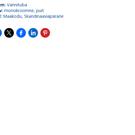
um:
Vannituba
v:
monokroomne, puit
l:
Maakodu, Skandinaaviapärane