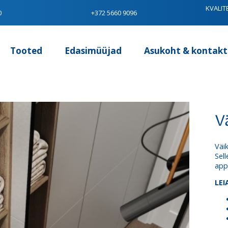
KVALIT
0
+372 5660 9096
Tooted
Edasimüüjad
Asukoht & kontakt
V
Väi
Sel
appi
LEI