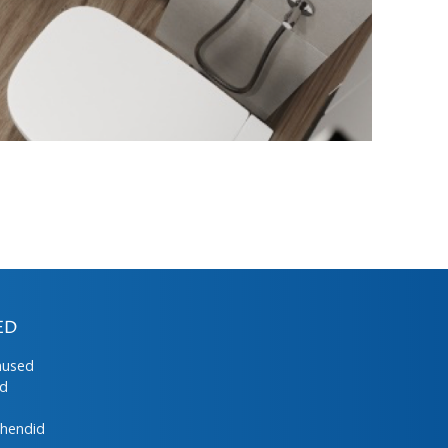
ED
mused
ed
uhendid