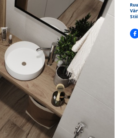
Ru
Vär
Stii