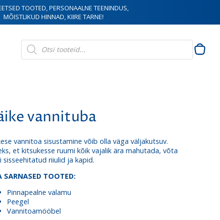
EETSED TOOTED, PERSONAALNE TEENINDUS,
MÕISTLIKUD HINNAD, KIIRE TARNE!
Products
search
äike vannituba
kese vannitoa sisustamine võib olla väga väljakutsuv.
leks, et kitsukesse ruumi kõik vajalik ära mahutada, võta
 sisseehitatud riiulid ja kapid.
A SARNASED TOOTED:
Pinnapealne valamu
Peegel
Vannitoamööbel