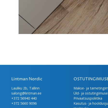
Lintman Nordic
OSTUTINGIMUS
Lauliku 2b, Tallinn
Makse- ja tarnetingi
salong@lintman.ee
Üld- ja ostutingimus
+372 56940 440
Privaatsuspoliitika
+372 5660 9096
Kasutus- ja hooldusj