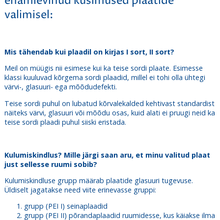
enamlevinud küsimused plaatide
valimisel:
Mis tähendab kui plaadil on kirjas I sort, II sort?
Meil on müügis nii esimese kui ka teise sordi plaate. Esimesse
klassi kuuluvad kõrgema sordi plaadid, millel ei tohi olla ühtegi
värvi-, glasuuri- ega mõõdudefekti.
Teise sordi puhul on lubatud kõrvalekalded kehtivast standardist
näiteks värvi, glasuuri või mõõdu osas, kuid alati ei pruugi neid ka
teise sordi plaadi puhul siiski eristada.
Kulumiskindlus? Mille järgi saan aru, et minu valitud plaat
just sellesse ruumi sobib?
Kulumiskindluse grupp määrab plaatide glasuuri tugevuse.
Üldiselt jagatakse need viite erinevasse gruppi:
grupp (PEI I) seinaplaadid
grupp (PEI II) põrandaplaadid ruumidesse, kus käiakse ilma