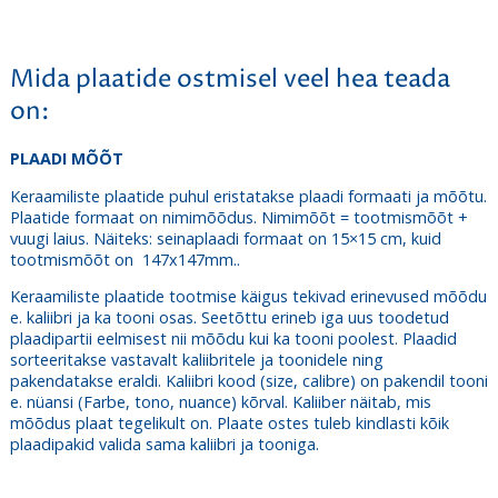
Mida plaatide ostmisel veel hea teada
on:
PLAADI MÕÕT
Keraamiliste plaatide puhul eristatakse plaadi formaati ja mõõtu.
Plaatide formaat on nimimõõdus. Nimimõõt = tootmismõõt +
vuugi laius. Näiteks: seinaplaadi formaat on 15×15 cm, kuid
tootmismõõt on 147x147mm..
Keraamiliste plaatide tootmise käigus tekivad erinevused mõõdu
e. kaliibri ja ka tooni osas. Seetõttu erineb iga uus toodetud
plaadipartii eelmisest nii mõõdu kui ka tooni poolest. Plaadid
sorteeritakse vastavalt kaliibritele ja toonidele ning
pakendatakse eraldi. Kaliibri kood (size, calibre) on pakendil tooni
e. nüansi (Farbe, tono, nuance) kõrval. Kaliiber näitab, mis
mõõdus plaat tegelikult on. Plaate ostes tuleb kindlasti kõik
plaadipakid valida sama kaliibri ja tooniga.