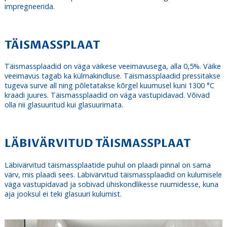
impregneerida.
TÄISMASSPLAAT
Täismassplaadid on väga väikese veeimavusega, alla 0,5%. Väike
veeimavus tagab ka külmakindluse. Täismassplaadid pressitakse
tugeva surve all ning põletatakse kõrgel kuumusel kuni 1300 °C
kraadi juures. Täismassplaadid on väga vastupidavad. Võivad
olla nii glasuuritud kui glasuurimata.
LÄBIVÄRVITUD TÄISMASSPLAAT
Läbivärvitud täismassplaatide puhul on plaadi pinnal on sama
värv, mis plaadi sees. Läbivärvitud täismassplaadid on kulumisele
väga vastupidavad ja sobivad ühiskondlikesse ruumidesse, kuna
aja jooksul ei teki glasuuri kulumist.