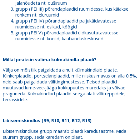
jalanõudeta nt. duširuum
grupp (PEI III) põrandaplaadid ruumidesse, kus käiakse
rohkem nt. eluruumid
grupp (PEI IV) põrandaplaadid paljukäidavatesse
ruumidesse nt. esikud, köögid
grupp (PEI V) põrandaplaadid üldkasutatavatesse
ruumidesse nt. koolid, kaubanduskeskused
Millal peaksin valima külmakindla plaadi?
Välja on mõistlik paigaldada ainult külmakindlaid plaate.
Klinkerplaadid, portselanplaadid, mille niiskusimavus on alla 0,5%,
neid saab paigaldada välitingimustesse. Teised plaadid
muutuvad lume-vee-jääga kokkupuutes muredaks ja võivad
praguneda. Külmakindlad plaadid seega alati välitreppidele,
terrassidele.
Libisemiskindlus (R9, R10, R11, R12, R13)
Libisemiskindluse grupp määrab plaadi karedusastme. Mida
suurem grupp, seda karedam on plaat.