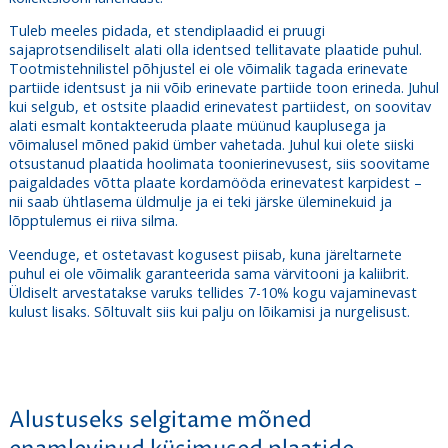
Tuleb meeles pidada, et stendiplaadid ei pruugi
sajaprotsendiliselt alati olla identsed tellitavate plaatide puhul.
Tootmistehnilistel põhjustel ei ole võimalik tagada erinevate
partiide identsust ja nii võib erinevate partiide toon erineda. Juhul
kui selgub, et ostsite plaadid erinevatest partiidest, on soovitav
alati esmalt kontakteeruda plaate müünud kauplusega ja
võimalusel mõned pakid ümber vahetada. Juhul kui olete siiski
otsustanud plaatida hoolimata toonierinevusest, siis soovitame
paigaldades võtta plaate kordamööda erinevatest karpidest –
nii saab ühtlasema üldmulje ja ei teki järske üleminekuid ja
lõpptulemus ei riiva silma.
Veenduge, et ostetavast kogusest piisab, kuna järeltarnete
puhul ei ole võimalik garanteerida sama värvitooni ja kaliibrit.
Üldiselt arvestatakse varuks tellides 7-10% kogu vajaminevast
kulust lisaks. Sõltuvalt siis kui palju on lõikamisi ja nurgelisust.
Alustuseks selgitame mõned