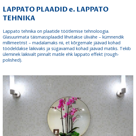
LAPPATO PLAADID e. LAPPATO
TEHNIKA
Lappato tehnika on plaatide töötlemise tehnoloogia.
Glasuurimata täismassplaadid lihvitakse ülivähe – kümnendik
millimeetrist – madalamaks nii, et kõrgemale jäävad kohad
töödeldakse läikivaks ja sügavamad kohad jäävad matiks. Tekib
üleminek läikivalt pinnalt matile ehk lappato effekt (rough-
polished).