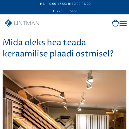
E-N: 10:00-18:00; R: 10:00-16:00
+372 5660 9096
Mida oleks hea teada
keraamilise plaadi ostmisel?