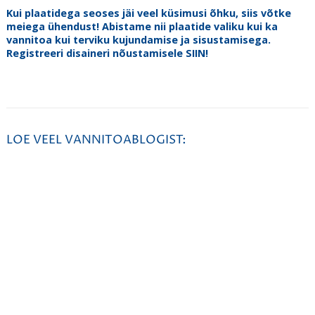
Kui plaatidega seoses jäi veel küsimusi õhku, siis võtke
meiega ühendust! Abistame nii plaatide valiku kui ka
vannitoa kui terviku kujundamise ja sisustamisega.
Registreeri disaineri nõustamisele SIIN!
LOE VEEL VANNITOABLOGIST: