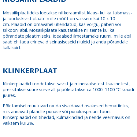
Mosaiikplaatideks loetakse nii keraamilisi, klaas- kui ka täismass-
ja looduskivist plaate mille mõõt on väiksem kui 10 x 10
cm. Plaadid on omavahel ühendatud, kas võrgu, paberi või
silikooni abil. Mosaiikplaate kasutatakse nii seinte kui ka
põrandate plaatimiseks. Ideaalsed ilmestamaks ruumi, mille abil
saab ehitada erinevaid seinasiseseid riiuleid ja anda põrandale
kallakuid.
KLINKERPLAAT
Klinkerplaadid toodetakse savist ja mineraalsetest lisaainetest,
pressitakse suure surve all ja põletatakse ca 1000–1100 °C kraadi
juures.
Põletamisel muutuvad rauda sisaldavad osakesed hematiidiks,
mis annavad plaadile punase või punakaspruuni tooni.
Klinkerplaadid on tihedad, külmakindlad ja nende veeimavus on
väiksem kui 2%.