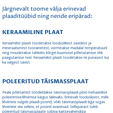
Järgnevalt toome välja erinevad
plaaditüübid ning nende eripärad:
KERAAMILINE PLAAT
Keraamilist plaati toodetakse looduslikest savidest ja
mineraalsetest toorainetest, vormitakse madalal temperatuuril
ning muudetakse tahkeks kõrgel kuumusel põletatamise ehk
paagutamise teel. Keraamilist plaati toodetakse nii punasest kui
ka valgest savist.
POLEERITUD TÄISMASSPLAAT
Peale põletamist töödeldakse täismassplaadi pind mehaanilise
poleerimise/lihvimise käigus läikivaks. Erinevalt looduskivist, mille
lihvimine sulgeb plaadi poorid, võib täismassplaadi liiga sügav
lihvimine viia selleni, et poorid avanevad. Sellepärast tuleb
poleeritud täismassplaate sobiva kaitsevahendiga