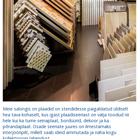
Meie salongis on plaadid on stendidesse paigaldatud üldiselt
hea tava kohaselt, kus igast plaadiseeriast on välja toodud nii
hele kui ka tume seinaplaat, bordüürid, dekoor ja ka
põrandaplaat. Osade seeriate juures on ilmestamaks
interjööripilt, millelt saab ideid ammutada ja näha kogu
kollektsiooni lahendust.