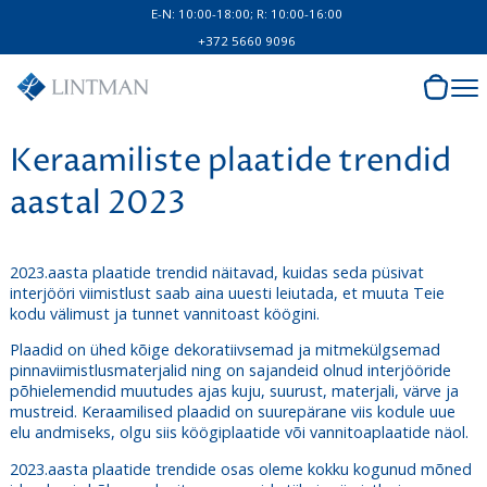
E-N: 10:00-18:00; R: 10:00-16:00
+372 5660 9096
Keraamiliste plaatide trendid
aastal 2023
2023.aasta plaatide trendid näitavad, kuidas seda püsivat
interjööri viimistlust saab aina uuesti leiutada, et muuta Teie
kodu välimust ja tunnet vannitoast köögini.
Plaadid on ühed kõige dekoratiivsemad ja mitmekülgsemad
pinnaviimistlusmaterjalid ning on sajandeid olnud interjööride
põhielemendid muutudes ajas kuju, suurust, materjali, värve ja
mustreid. Keraamilised plaadid on suurepärane viis kodule uue
elu andmiseks, olgu siis köögiplaatide või vannitoaplaatide näol.
2023.aasta plaatide trendide osas oleme kokku kogunud mõned