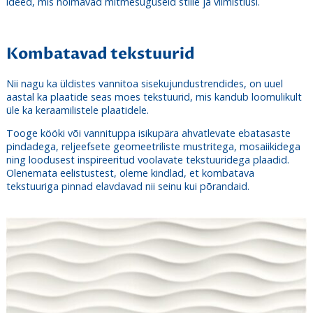
ideed, mis hõlmavad mitmesuguseid stiile ja viimistlusi.
Kombatavad tekstuurid
Nii nagu ka üldistes vannitoa sisekujundustrendides, on uuel
aastal ka plaatide seas moes tekstuurid, mis kandub loomulikult
üle ka keraamilistele plaatidele.
Tooge kööki või vannituppa isikupära ahvatlevate ebatasaste
pindadega, reljeefsete geomeetriliste mustritega, mosaiikidega
ning loodusest inspireeritud voolavate tekstuuridega plaadid.
Olenemata eelistustest, oleme kindlad, et kombatava
tekstuuriga pinnad elavdavad nii seinu kui põrandaid.