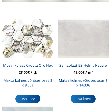
Mosaiikplaat Grotta Oro Hex
Seinaplaat ES.Helms Neutro
28.00
€
/ tk
43.00
€
/ m²
Maksa kolmes võrdses osas 3
Maksa kolmes võrdses osas 3
x 9.33€
x 14.33€
Lisa korvi
Lisa korvi