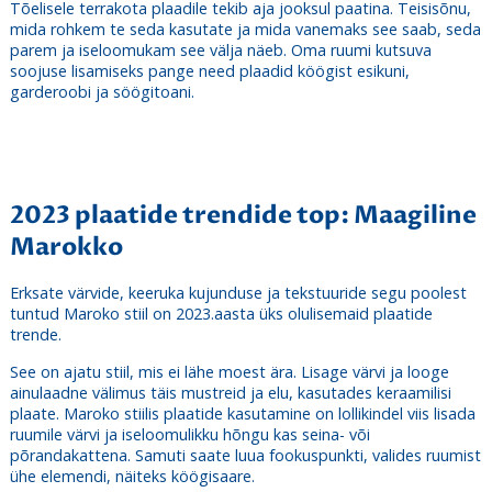
Tõelisele terrakota plaadile tekib aja jooksul paatina. Teisisõnu,
mida rohkem te seda kasutate ja mida vanemaks see saab, seda
parem ja iseloomukam see välja näeb. Oma ruumi kutsuva
soojuse lisamiseks pange need plaadid köögist esikuni,
garderoobi ja söögitoani.
2023 plaatide trendide top: Maagiline
Marokko
Erksate värvide, keeruka kujunduse ja tekstuuride segu poolest
tuntud Maroko stiil on 2023.aasta üks olulisemaid plaatide
trende.
See on ajatu stiil, mis ei lähe moest ära. Lisage värvi ja looge
ainulaadne välimus täis mustreid ja elu, kasutades keraamilisi
plaate. Maroko stiilis plaatide kasutamine on lollikindel viis lisada
ruumile värvi ja iseloomulikku hõngu kas seina- või
põrandakattena. Samuti saate luua fookuspunkti, valides ruumist
ühe elemendi, näiteks köögisaare.