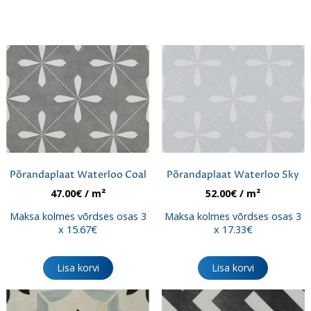
Põrandaplaat Waterloo Coal
Põrandaplaat Waterloo Sky
47.00
€
/ m²
52.00
€
/ m²
Maksa kolmes võrdses osas 3
Maksa kolmes võrdses osas 3
x 15.67€
x 17.33€
Lisa korvi
Lisa korvi