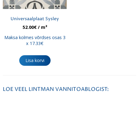
Universaalplaat Sysley
52.00
€
/ m²
Maksa kolmes võrdses osas 3
x 17.33€
Lisa korvi
LOE VEEL LINTMAN VANNITOABLOGIST: