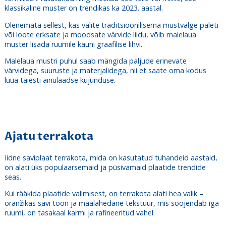
klassikaline muster on trendikas ka 2023. aastal.
Olenemata sellest, kas valite traditsioonilisema mustvalge paleti
või loote erksate ja moodsate värvide liidu, võib malelaua
muster lisada ruumile kauni graafilise lihvi.
Malelaua mustri puhul saab mängida paljude erinevate
värvidega, suuruste ja materjalidega, nii et saate oma kodus
luua täiesti ainulaadse kujunduse.
Ajatu terrakota
Iidne saviplaat terrakota, mida on kasutatud tuhandeid aastaid,
on alati üks populaarsemaid ja püsivamaid plaatide trendide
seas.
Kui rääkida plaatide valimisest, on terrakota alati hea valik –
oranžikas savi toon ja maalähedane tekstuur, mis soojendab iga
ruumi, on tasakaal karmi ja rafineeritud vahel.