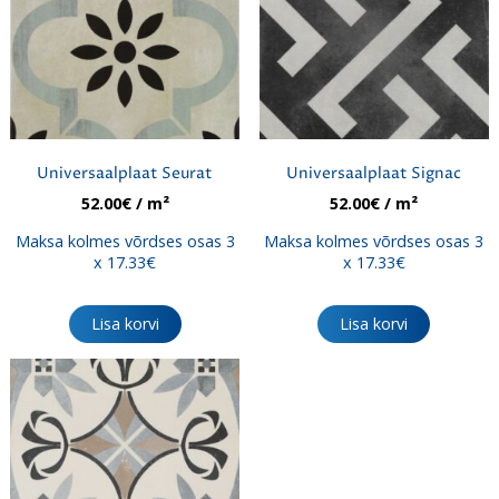
Universaalplaat Seurat
Universaalplaat Signac
52.00
€
/ m²
52.00
€
/ m²
Maksa kolmes võrdses osas 3
Maksa kolmes võrdses osas 3
x 17.33€
x 17.33€
Lisa korvi
Lisa korvi