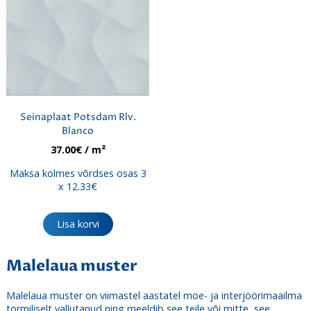
Seinaplaat Potsdam Rlv.
Blanco
37.00
€
/ m²
Maksa kolmes võrdses osas 3
x 12.33€
Lisa korvi
Malelaua muster
Malelaua muster on viimastel aastatel moe- ja interjöörimaailma
tormiliselt vallutanud ning meeldib see teile või mitte, see